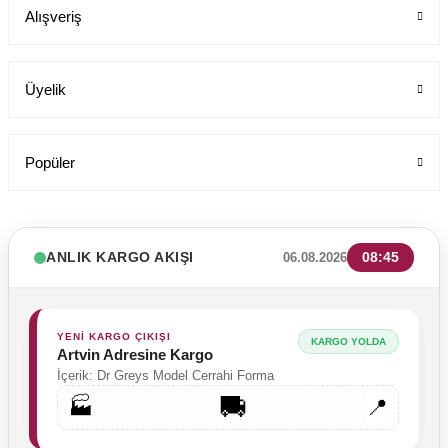
Alışveriş
849,00 TL
Üyelik
Popüler
ANLIK KARGO AKIŞI
08:45
06.08.2026
YENİ KARGO ÇIKIŞI
KARGO YOLDA
Artvin Adresine Kargo
İçerik: Dr Greys Model Cerrahi Forma
🚚
🏭
📍