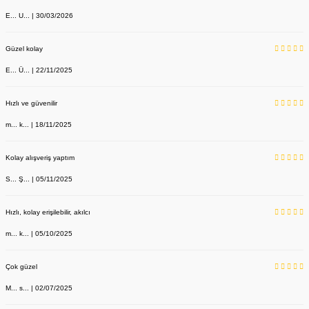
E... U... | 30/03/2026
Güzel kolay
E... Ü... | 22/11/2025
Hızlı ve güvenilir
m... k... | 18/11/2025
Kolay alışveriş yaptım
S... Ş... | 05/11/2025
Hızlı, kolay erişilebilir, akılcı
m... k... | 05/10/2025
Çok güzel
M... s... | 02/07/2025