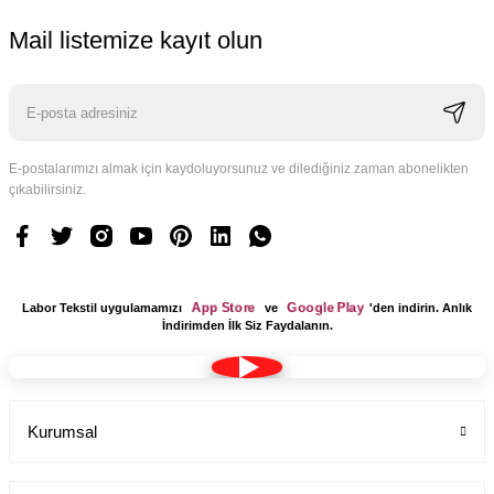
Mail listemize kayıt olun
E-postalarımızı almak için kaydoluyorsunuz ve dilediğiniz zaman abonelikten
çıkabilirsiniz.
App Store
Google Play
Labor Tekstil uygulamamızı
ve
'den indirin. Anlık
İndirimden İlk Siz Faydalanın.
YENİ ÜRÜN
Tesettür Boy Bayan Uzun Önlük Hakim Yaka Bp-09
Kurumsal
Labor Medikal Tekstil