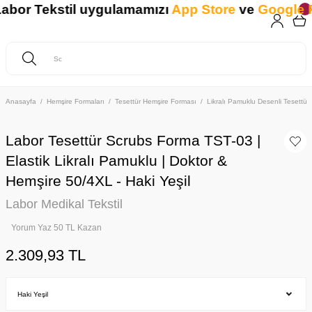
or Tekstil uygulamamızı
App Store
ve
Google Pla
Anasayfa
Hemşire Formaları
Tesettür Hemşire Forması
Likralı Pamuklu Desenli Tesettür
Labor Tesettür Scrubs Forma TST-03 |
Elastik Likralı Pamuklu | Doktor &
Hemşire 50/4XL - Haki Yeşil
Labor Medikal Tekstil
Yorum Yaz 50 TL Kazan
2.309,93 TL