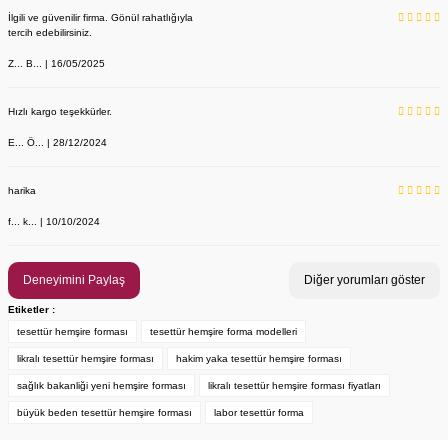
İlgili ve güvenilir firma. Gönül rahatlığıyla
tercih edebilirsiniz.
Z... B... | 16/05/2025
Hızlı kargo teşekkürler.
E... Ö... | 28/12/2024
YENİ ÜRÜN
Önlük, Scrubs ve Bone İsim Nakış İşleme | İsim Yazdırmak İstiyor 
Labor Medikal Tekstil
harika
f... k... | 10/10/2024
199,00 TL
Deneyimini Paylaş
Diğer yorumları göster
Etiketler :
tesettür hemşire forması
tesettür hemşire forma modelleri
likralı tesettür hemşire forması
hakim yaka tesettür hemşire forması
sağlık bakanliği yeni hemşire forması
likralı tesettür hemşire forması fiyatları
büyük beden tesettür hemşire forması
labor tesettür forma