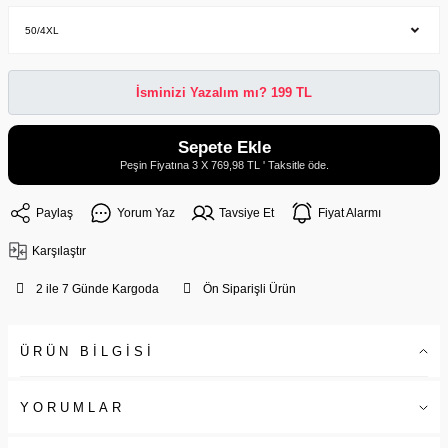
İsminizi Yazalım mı? 199 TL
Sepete Ekle
Peşin Fiyatına 3 X 769,98 TL ' Taksitle öde.
Paylaş
Yorum Yaz
Tavsiye Et
Fiyat Alarmı
Karşılaştır
2 ile 7 Günde Kargoda
Ön Siparişli Ürün
ÜRÜN BİLGİSİ
YORUMLAR