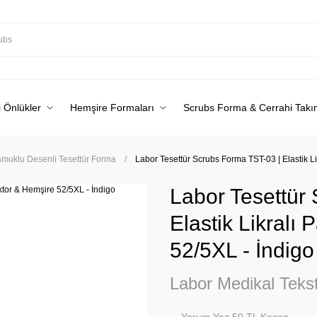
 Önlükler
Hemşire Formaları
Scrubs Forma & Cerrahi Takı
Pamuklu Desenli Tesettür Forma
Labor Tesettür Scrubs Forma TST-03 | Elastik L
Labor Tesettür
Elastik Likralı
52/5XL - İndigo
Labor Medikal Tekst