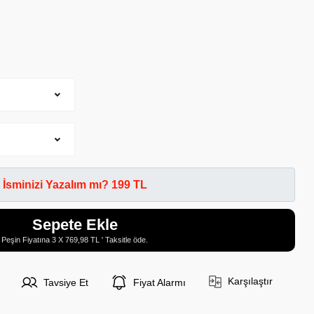
İsminizi Yazalım mı? 199 TL
Sepete Ekle
Peşin Fiyatına 3 X 769,98 TL ' Taksitle öde.
Karşılaştır
Tavsiye Et
Fiyat Alarmı