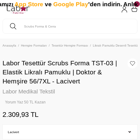
mızı
App Store
ve
Google Play
'den indirin. Anlık 
Anasayfa
Hemşire Formaları
Tesettür Hemşire Forması
Likralı Pamuklu Desenli Tesettür
Labor Tesettür Scrubs Forma TST-03 |
Elastik Likralı Pamuklu | Doktor &
Hemşire 56/7XL - Lacivert
Labor Medikal Tekstil
Yorum Yaz 50 TL Kazan
2.309,93 TL