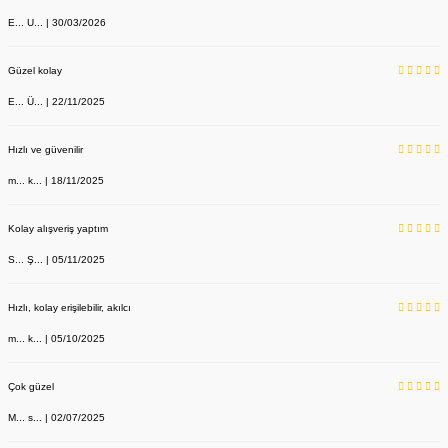
E... U... | 30/03/2026
Güzel kolay
E... Ü... | 22/11/2025
Hızlı ve güvenilir
m... k... | 18/11/2025
Kolay alışveriş yaptım
S... Ş... | 05/11/2025
Hızlı, kolay erişilebilir, akılcı
m... k... | 05/10/2025
Çok güzel
M... s... | 02/07/2025