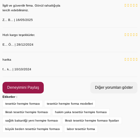
İlgili ve güvenilir firma. Gönül rahatlığıyla
tercih edebilirsiniz.
Z... B... | 16/05/2025
Hızlı kargo teşekkürler.
E... Ö... | 28/12/2024
YENİ ÜRÜN
Önlük, Scrubs ve Bone İsim Nakış İşleme | İsim Yazdırmak İstiyor 
Labor Medikal Tekstil
harika
f... k... | 10/10/2024
199,00 TL
Deneyimini Paylaş
Diğer yorumları göster
Etiketler :
tesettür hemşire forması
tesettür hemşire forma modelleri
likralı tesettür hemşire forması
hakim yaka tesettür hemşire forması
sağlık bakanliği yeni hemşire forması
likralı tesettür hemşire forması fiyatları
büyük beden tesettür hemşire forması
labor tesettür forma