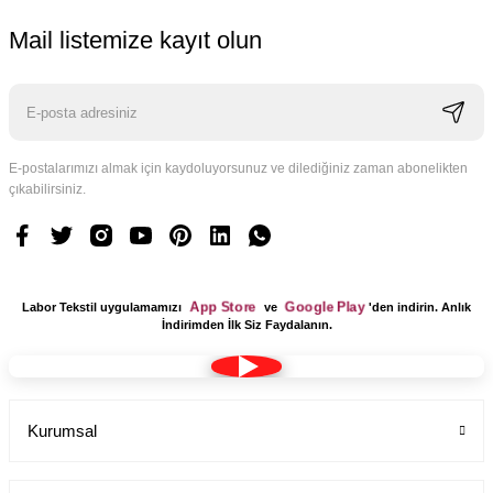
Mail listemize kayıt olun
E-postalarımızı almak için kaydoluyorsunuz ve dilediğiniz zaman abonelikten
çıkabilirsiniz.
App Store
Google Play
Labor Tekstil uygulamamızı
ve
'den indirin. Anlık
İndirimden İlk Siz Faydalanın.
YENİ ÜRÜN
Tesettür Boy Bayan Uzun Önlük Hakim Yaka Bp-09
Kurumsal
Labor Medikal Tekstil