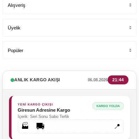
Alışveriş
849,00 TL
Üyelik
Popüler
ANLIK KARGO AKIŞI
21:44
06.08.2026
YENİ KARGO ÇIKIŞI
KARGO YOLDA
Giresun Adresine Kargo
İçerik: Seri Sonu Sabo Terlik
🚚
🏭
📍