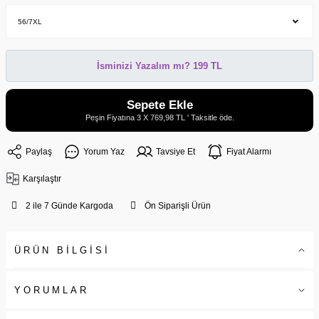
İsminizi Yazalım mı? 199 TL
Sepete Ekle
Peşin Fiyatına 3 X 769,98 TL ' Taksitle öde.
Paylaş
Yorum Yaz
Tavsiye Et
Fiyat Alarmı
Karşılaştır
2 ile 7 Günde Kargoda
Ön Siparişli Ürün
ÜRÜN BİLGİSİ
YORUMLAR