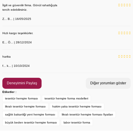
İlgili ve güvenilir firma. Gönül rahatlığıyla
tercih edebilirsiniz.
Z... B... | 16/05/2025
Hızlı kargo teşekkürler.
E... Ö... | 28/12/2024
YENİ ÜRÜN
Önlük, Scrubs ve Bone İsim Nakış İşleme | İsim Yazdırmak İstiyor 
Labor Medikal Tekstil
harika
f... k... | 10/10/2024
199,00 TL
Deneyimini Paylaş
Diğer yorumları göster
Etiketler :
tesettür hemşire forması
tesettür hemşire forma modelleri
likralı tesettür hemşire forması
hakim yaka tesettür hemşire forması
sağlık bakanliği yeni hemşire forması
likralı tesettür hemşire forması fiyatları
büyük beden tesettür hemşire forması
labor tesettür forma