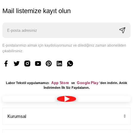
Mail listemize kayıt olun
E-postalarımızı almak için kaydoluyorsunuz ve dilediğiniz zaman abonelikten
çıkabilirsiniz.
App Store
Google Play
Labor Tekstil uygulamamızı
ve
'den indirin. Anlık
İndirimden İlk Siz Faydalanın.
YENİ ÜRÜN
Tesettür Boy Bayan Uzun Önlük Hakim Yaka Bp-09
Kurumsal
Labor Medikal Tekstil