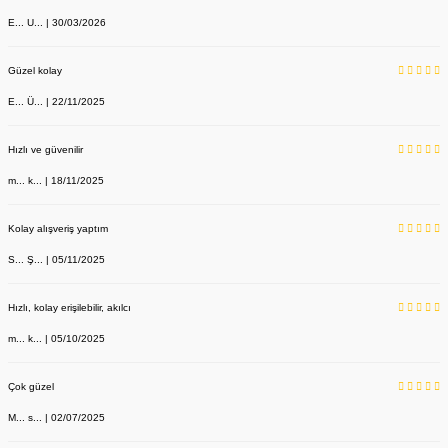
E... U... | 30/03/2026
Güzel kolay
E... Ü... | 22/11/2025
Hızlı ve güvenilir
m... k... | 18/11/2025
Kolay alışveriş yaptım
S... Ş... | 05/11/2025
Hızlı, kolay erişilebilir, akılcı
m... k... | 05/10/2025
Çok güzel
M... s... | 02/07/2025