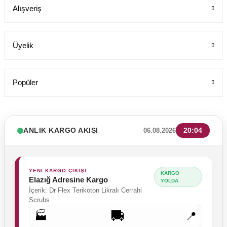
Alışveriş
849,00 TL
Üyelik
Popüler
ANLIK KARGO AKIŞI
20:04
06.08.2026
YENİ KARGO ÇIKIŞI
KARGO
Elazığ Adresine Kargo
YOLDA
İçerik: Dr Flex Terikoton Likralı Cerrahi
Scrubs
🚚
🏭
📍