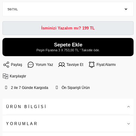
İsminizi Yazalım mı? 199 TL
Sepete Ekle
Peşin Fiyatına 3 X 753,00 TL ' Taksitle öde.
Paylaş
Yorum Yaz
Tavsiye Et
Fiyat Alarmı
Karşılaştır
2 ile 7 Günde Kargoda
Ön Siparişli Ürün
ÜRÜN BİLGİSİ
YORUMLAR