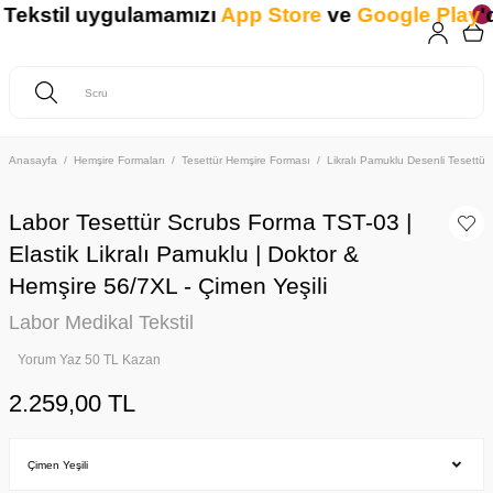
ekstil uygulamamızı
App Store
ve
Google Play
'de
Anasayfa
Hemşire Formaları
Tesettür Hemşire Forması
Likralı Pamuklu Desenli Tesettür
Labor Tesettür Scrubs Forma TST-03 |
Elastik Likralı Pamuklu | Doktor &
Hemşire 56/7XL - Çimen Yeşili
Labor Medikal Tekstil
Yorum Yaz 50 TL Kazan
2.259,00 TL