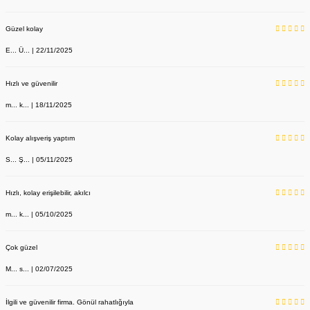
Güzel kolay
E... Ü... | 22/11/2025
Hızlı ve güvenilir
m... k... | 18/11/2025
Kolay alışveriş yaptım
S... Ş... | 05/11/2025
Hızlı, kolay erişilebilir, akılcı
m... k... | 05/10/2025
Çok güzel
M... s... | 02/07/2025
İlgili ve güvenilir firma. Gönül rahatlığıyla