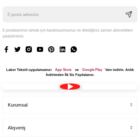
E-postalarımızı almak için kaydoluyorsunuz ve dilediğiniz zaman abonelikten
çıkabilirsiniz.
App Store
Google Play
Labor Tekstil uygulamamızı
ve
'den indirin. Anlık
İndirimden İlk Siz Faydalanın.
Kurumsal
Alışveriş
Kadın Pantolon Alpaka Kemerli Boru Paça Yandan Cepli
Labor Medikal Tekstil