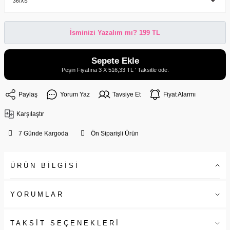
İsminizi Yazalım mı? 199 TL
Sepete Ekle
Peşin Fiyatına 3 X 516,33 TL ' Taksitle öde.
Paylaş
Yorum Yaz
Tavsiye Et
Fiyat Alarmı
Karşılaştır
7 Günde Kargoda
Ön Siparişli Ürün
ÜRÜN BİLGİSİ
YORUMLAR
TAKSİT SEÇENEKLERİ