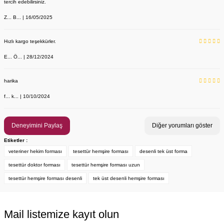
tercih edebilirsiniz.
Z... B... | 16/05/2025
Hızlı kargo teşekkürler.
E... Ö... | 28/12/2024
YENİ ÜRÜN
Önlük, Scrubs ve Bone İsim Nakış İşleme | İsim Yazdırmak İstiyor 
Labor Medikal Tekstil
harika
f... k... | 10/10/2024
199,00 TL
Deneyimini Paylaş
Diğer yorumları göster
Etiketler :
veteriner hekim forması
tesettür hemşire forması
desenli tek üst forma
tesettür doktor forması
tesettür hemşire forması uzun
tesettür hemşire forması desenli
tek üst desenli hemşire forması
Mail listemize kayıt olun