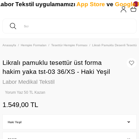
or Tekstil uygulamamızı
App Store
ve
Google Pla
Anasayfa
Hemşire Formaları
Tesettür Hemşire Forması
Likralı Pamuklu Desenli Tesettür
Likralı pamuklu tesettür üst forma
hakim yaka tst-03 36/XS - Haki Yeşil
Labor Medikal Tekstil
Yorum Yaz 50 TL Kazan
1.549,00 TL