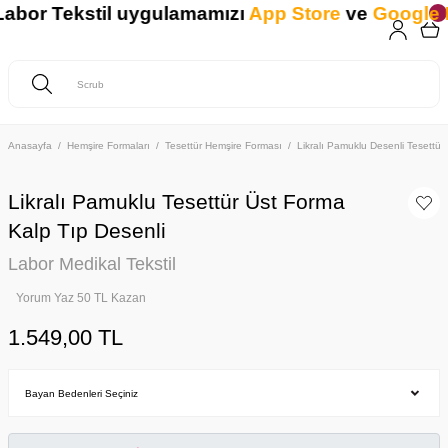
or Tekstil uygulamamızı
App Store
ve
Google Pla
Anasayfa
Hemşire Formaları
Tesettür Hemşire Forması
Likralı Pamuklu Desenli Tesettür
Likralı Pamuklu Tesettür Üst Forma
Kalp Tıp Desenli
Labor Medikal Tekstil
Yorum Yaz 50 TL Kazan
1.549,00 TL