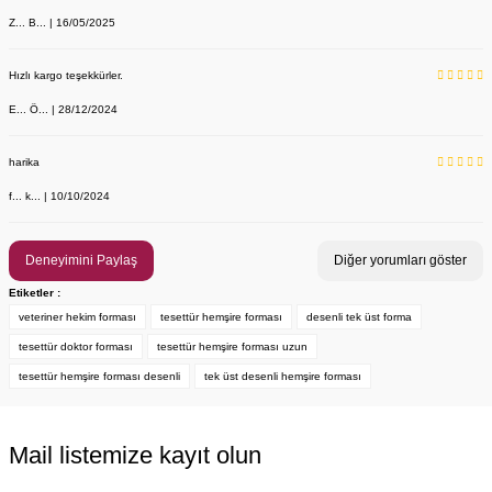
Z... B... | 16/05/2025
YENİ ÜRÜN
Önlük, Scrubs ve Bone İsim Nakış İşleme | İsim Yazdırmak İstiyor 
Labor Medikal Tekstil
Hızlı kargo teşekkürler.
E... Ö... | 28/12/2024
199,00 TL
harika
f... k... | 10/10/2024
Deneyimini Paylaş
Diğer yorumları göster
Etiketler :
veteriner hekim forması
tesettür hemşire forması
desenli tek üst forma
tesettür doktor forması
tesettür hemşire forması uzun
tesettür hemşire forması desenli
tek üst desenli hemşire forması
Mail listemize kayıt olun