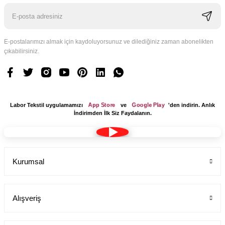
E-postalarımızı almak için kaydoluyorsunuz ve dilediğiniz zaman abonelikten
çıkabilirsiniz.
App Store
Google Play
Labor Tekstil uygulamamızı
ve
'den indirin. Anlık
İndirimden İlk Siz Faydalanın.
Kadın Pantolon Alpaka Kemerli Boru Paça Yandan Cepli
Kurumsal
Labor Medikal Tekstil
Alışveriş
699,00 TL