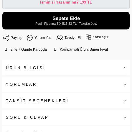
İsminizi Yazalım mı? 199 TL
Sepete Ekle
Peşin Fiyatına 3 X 516,33 TL ' Taksitle öde.
Karşılaştır
Paylaş
Yorum Yaz
Tavsiye Et
2 ile 7 Günde Kargoda
Kampanyalı Ürün, Süper Fiyat
ÜRÜN BİLGİSİ
YORUMLAR
TAKSİT SEÇENEKLERİ
SORU & CEVAP