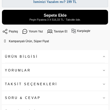
İsminizi Yazalım mı? 199 TL
Sepete Ekle
Peşin Fiyatına 3 X 516,33 TL ' Taksitle öde.
Karşılaştır
Paylaş
Yorum Yaz
Tavsiye Et
Kampanyalı Ürün, Süper Fiyat
ÜRÜN BİLGİSİ
YORUMLAR
TAKSİT SEÇENEKLERİ
SORU & CEVAP