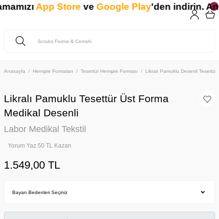
mamızı
App Store
ve
Google Play
'den indirin. Anl
Anasayfa
Hemşire Formaları
Tesettür Hemşire Forması
Likralı Pamuklu Desenli Tesettür
Likralı Pamuklu Tesettür Üst Forma
Medikal Desenli
Labor Medikal Tekstil
Yorum Yaz 50 TL Kazan
1.549,00 TL