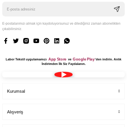
E-postalarımızı almak için kaydoluyorsunuz ve dilediğiniz zaman abonelikten
çıkabilirsiniz.
App Store
Google Play
Labor Tekstil uygulamamızı
ve
'den indirin. Anlık
İndirimden İlk Siz Faydalanın.
Kadın Pantolon Alpaka Kemerli Boru Paça Yandan Cepli
Kurumsal
Labor Medikal Tekstil
Alışveriş
699,00 TL