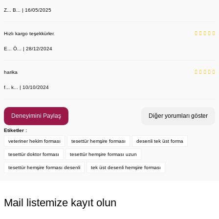
Z... B... | 16/05/2025
YENİ ÜRÜN
Önlük, Scrubs ve Bone İsim Nakış İşleme | İsim Yazdırmak İstiyor 
Labor Medikal Tekstil
Hızlı kargo teşekkürler.
E... Ö... | 28/12/2024
199,00 TL
harika
f... k... | 10/10/2024
Deneyimini Paylaş
Diğer yorumları göster
Etiketler :
veteriner hekim forması
tesettür hemşire forması
desenli tek üst forma
tesettür doktor forması
tesettür hemşire forması uzun
tesettür hemşire forması desenli
tek üst desenli hemşire forması
Mail listemize kayıt olun