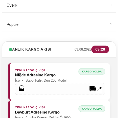
Üyelik
Popüler
ANLIK KARGO AKIŞI
09:28
09.08.2026
YENİ KARGO ÇIKIŞI
KARGO YOLDA
Malatya Adresine Kargo
İçerik: Erkek Sabo Terlik
🚚
🏭
📍
YENİ KARGO ÇIKIŞI
KARGO YOLDA
Niğde Adresine Kargo
Dr Elastik Pantolon Kadın Likralı Kumaş
İçerik: Sabo Terlik Deri 208 Model