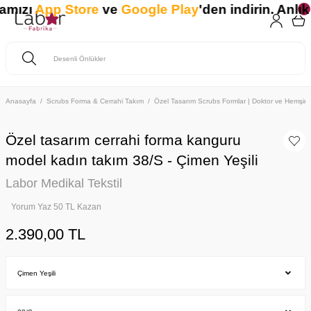
mızı
App Store
ve
Google Play
'den indirin. Anlık 
Anasayfa
Scrubs Forma & Cerrahi Takım
Özel Tasarım Scrubs Formlar | Doktor ve Hemşire 
Özel tasarım cerrahi forma kanguru
model kadın takım 38/S - Çimen Yeşili
Labor Medikal Tekstil
Yorum Yaz 50 TL Kazan
2.390,00 TL