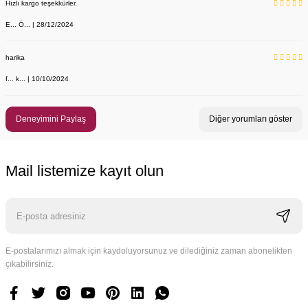
Hızlı kargo teşekkürler.
E... Ö... | 28/12/2024
harika
f... k... | 10/10/2024
Deneyimini Paylaş
Diğer yorumları göster
Mail listemize kayıt olun
E-postalarımızı almak için kaydoluyorsunuz ve dilediğiniz zaman abonelikten
çıkabilirsiniz.