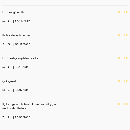
Hızlı ve güvenilir
m... k... | 18/11/2025
Kolay alışveriş yaptım
S... Ş... | 05/11/2025
Hızlı, kolay erişilebilir, akılcı
m... k... | 05/10/2025
Çok güzel
M... s... | 02/07/2025
İlgili ve güvenilir firma. Gönül rahatlığıyla
tercih edebilirsiniz.
Z... B... | 16/05/2025