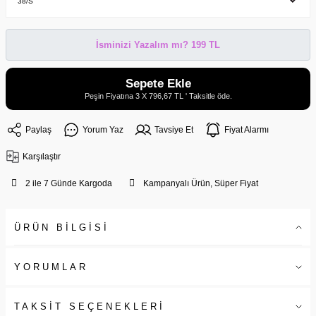
İsminizi Yazalım mı? 199 TL
Sepete Ekle
Peşin Fiyatına 3 X 796,67 TL ' Taksitle öde.
Paylaş
Yorum Yaz
Tavsiye Et
Fiyat Alarmı
Karşılaştır
2 ile 7 Günde Kargoda
Kampanyalı Ürün, Süper Fiyat
ÜRÜN BİLGİSİ
YORUMLAR
TAKSİT SEÇENEKLERİ