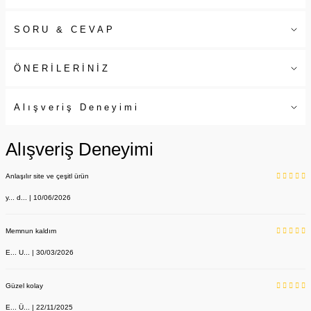
SORU & CEVAP
ÖNERİLERİNİZ
Alışveriş Deneyimi
Alışveriş Deneyimi
Anlaşılır site ve çeşitl ürün
y... d... | 10/06/2026
Memnun kaldım
E... U... | 30/03/2026
Güzel kolay
E... Ü... | 22/11/2025