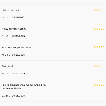
Hızlı ve güvenilir
m... k... | 18/11/2025
Kolay alışveriş yaptım
S... Ş... | 05/11/2025
Hızlı, kolay erişilebilir, akılcı
m... k... | 05/10/2025
Çok güzel
M... s... | 02/07/2025
İlgili ve güvenilir firma. Gönül rahatlığıyla
tercih edebilirsiniz.
Z... B... | 16/05/2025