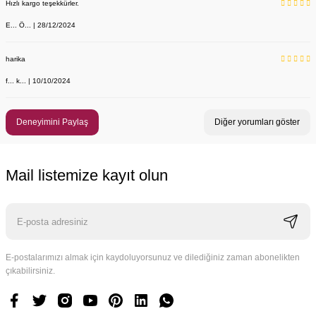
Hızlı kargo teşekkürler.
E... Ö... | 28/12/2024
harika
f... k... | 10/10/2024
Deneyimini Paylaş
Diğer yorumları göster
Mail listemize kayıt olun
E-postalarımızı almak için kaydoluyorsunuz ve dilediğiniz zaman abonelikten
çıkabilirsiniz.