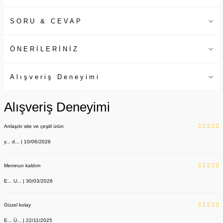
SORU & CEVAP
ÖNERİLERİNİZ
Alışveriş Deneyimi
Alışveriş Deneyimi
Anlaşılır site ve çeşitl ürün
y... d... | 10/06/2026
Memnun kaldım
E... U... | 30/03/2026
Güzel kolay
E... Ü... | 22/11/2025