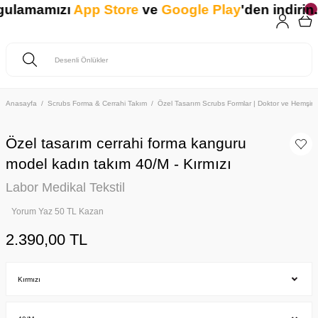
gulamamızı
App Store
ve
Google Play
'den indirin. 
Anasayfa
Scrubs Forma & Cerrahi Takım
Özel Tasarım Scrubs Formlar | Doktor ve Hemşire 
Özel tasarım cerrahi forma kanguru
model kadın takım 40/M - Kırmızı
Labor Medikal Tekstil
Yorum Yaz 50 TL Kazan
2.390,00 TL