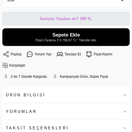
İsminizi Yazalım mı? 199 TL
Sepete Ekle
Peşin Fiyatına 3 X 796,67 TL ' Taksitle öde.
Paylaş
Yorum Yaz
Tavsiye Et
Fiyat Alarmı
Karşılaştır
2 ile 7 Günde Kargoda
Kampanyalı Ürün, Süper Fiyat
ÜRÜN BİLGİSİ
YORUMLAR
TAKSİT SEÇENEKLERİ