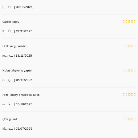
E... U... | 30/03/2026
Güzel kolay
E... Ü... | 22/11/2025
Hızlı ve güvenilir
m... k... | 18/11/2025
YENİ ÜRÜN
Sabo Terlik Kırmızı Deri 209 Model
Kolay alışveriş yaptım
Labor Medikal Tekstil
S... Ş... | 05/11/2025
Hızlı, kolay erişilebilir, akılcı
890,00 TL
m... k... | 05/10/2025
Çok güzel
M... s... | 02/07/2025