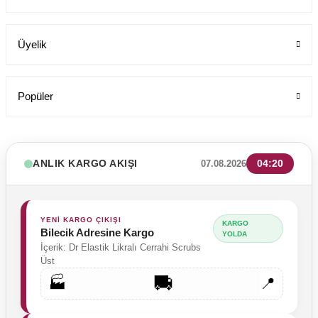
Üyelik
Popüler
ANLIK KARGO AKIŞI
04:20
07.08.2026
YENİ KARGO ÇIKIŞI
KARGO
Bilecik Adresine Kargo
YOLDA
İçerik: Dr Elastik Likralı Cerrahi Scrubs
Üst
🚚
🏭
📍