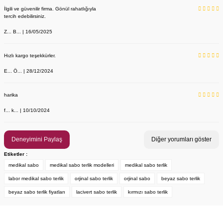
İlgili ve güvenilir firma. Gönül rahatlığıyla
tercih edebilirsiniz.
Z... B... | 16/05/2025
Hızlı kargo teşekkürler.
E... Ö... | 28/12/2024
harika
f... k... | 10/10/2024
Deneyimini Paylaş
Diğer yorumları göster
Etiketler :
medikal sabo
medikal sabo terlik modelleri
medikal sabo terlik
labor medikal sabo terlik
orjinal sabo terlik
orjinal sabo
beyaz sabo terlik
beyaz sabo terlik fiyatları
lacivert sabo terlik
kırmızı sabo terlik