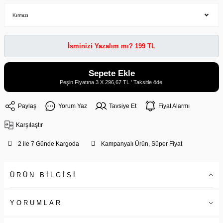
İsminizi Yazalım mı? 199 TL
Sepete Ekle
Peşin Fiyatına 3 X 296,67 TL ' Taksitle öde.
Paylaş
Yorum Yaz
Tavsiye Et
Fiyat Alarmı
Karşılaştır
2 ile 7 Günde Kargoda
Kampanyalı Ürün, Süper Fiyat
ÜRÜN BİLGİSİ
YORUMLAR