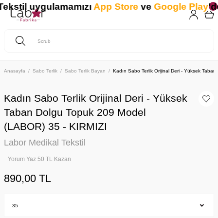
kstil uygulamamızı
App Store
ve
Google Play
'den
Anasayfa
Sabo Terlik
Sabo Terlik Bayan
Kadın Sabo Terlik Orijinal Deri - Yüksek Tab
Kadın Sabo Terlik Orijinal Deri - Yüksek
Taban Dolgu Topuk 209 Model
(LABOR) 35 - KIRMIZI
Labor Medikal Tekstil
Yorum Yaz 50 TL Kazan
890,00 TL