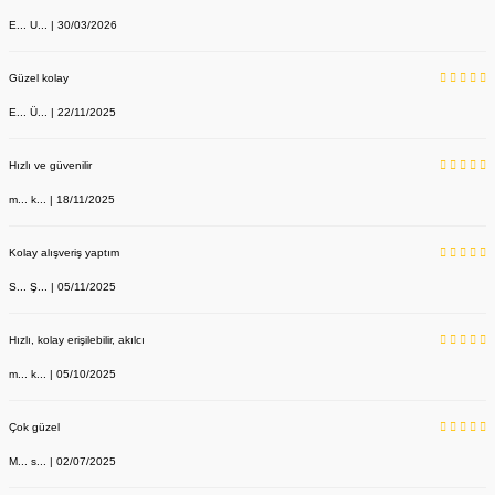
E... U... | 30/03/2026
Güzel kolay
E... Ü... | 22/11/2025
Hızlı ve güvenilir
m... k... | 18/11/2025
YENİ ÜRÜN
Sabo Terlik Kırmızı Deri 209 Model
Kolay alışveriş yaptım
Labor Medikal Tekstil
S... Ş... | 05/11/2025
Hızlı, kolay erişilebilir, akılcı
890,00 TL
m... k... | 05/10/2025
Çok güzel
M... s... | 02/07/2025