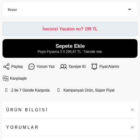
İsminizi Yazalım mı? 199 TL
Sepete Ekle
Peşin Fiyatına 3 X 296,67 TL ' Taksitle öde.
Paylaş
Yorum Yaz
Tavsiye Et
Fiyat Alarmı
Karşılaştır
2 ile 7 Günde Kargoda
Kampanyalı Ürün, Süper Fiyat
ÜRÜN BİLGİSİ
YORUMLAR