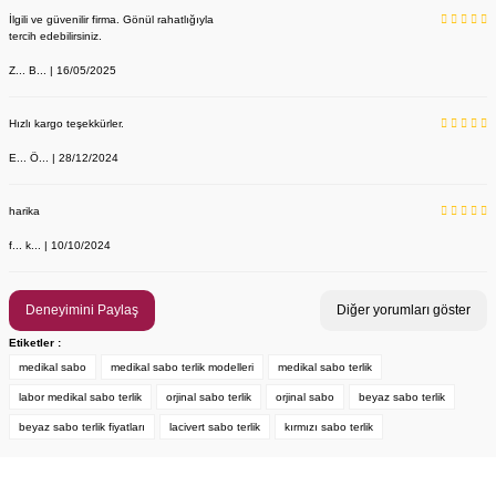
İlgili ve güvenilir firma. Gönül rahatlığıyla
tercih edebilirsiniz.
Z... B... | 16/05/2025
Hızlı kargo teşekkürler.
E... Ö... | 28/12/2024
harika
f... k... | 10/10/2024
Deneyimini Paylaş
Diğer yorumları göster
Etiketler :
medikal sabo
medikal sabo terlik modelleri
medikal sabo terlik
labor medikal sabo terlik
orjinal sabo terlik
orjinal sabo
beyaz sabo terlik
beyaz sabo terlik fiyatları
lacivert sabo terlik
kırmızı sabo terlik