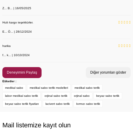
Z... B... | 16/05/2025
Hızlı kargo teşekkürler.
E... Ö... | 28/12/2024
harika
f... k... | 10/10/2024
Deneyimini Paylaş
Diğer yorumları göster
Etiketler :
medikal sabo
medikal sabo terlik modelleri
medikal sabo terlik
labor medikal sabo terlik
orjinal sabo terlik
orjinal sabo
beyaz sabo terlik
beyaz sabo terlik fiyatları
lacivert sabo terlik
kırmızı sabo terlik
Mail listemize kayıt olun