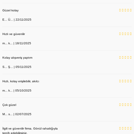
Güzel kolay
E... Ü... | 22/11/2025
Hızlı ve güvenilir
m... k... | 18/11/2025
YENİ ÜRÜN
Sabo Terlik Kırmızı Deri 209 Model
Kolay alışveriş yaptım
Labor Medikal Tekstil
S... Ş... | 05/11/2025
Hızlı, kolay erişilebilir, akılcı
890,00 TL
m... k... | 05/10/2025
Çok güzel
M... s... | 02/07/2025
İlgili ve güvenilir firma. Gönül rahatlığıyla
tercih edebilirsiniz.