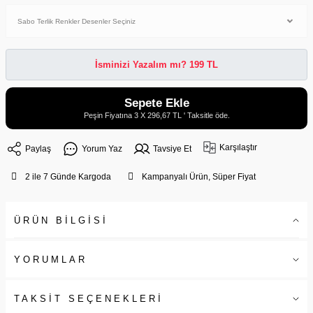
İsminizi Yazalım mı? 199 TL
Sepete Ekle
Peşin Fiyatına 3 X 296,67 TL ' Taksitle öde.
Karşılaştır
Paylaş
Yorum Yaz
Tavsiye Et
2 ile 7 Günde Kargoda
Kampanyalı Ürün, Süper Fiyat
ÜRÜN BİLGİSİ
YORUMLAR
TAKSİT SEÇENEKLERİ