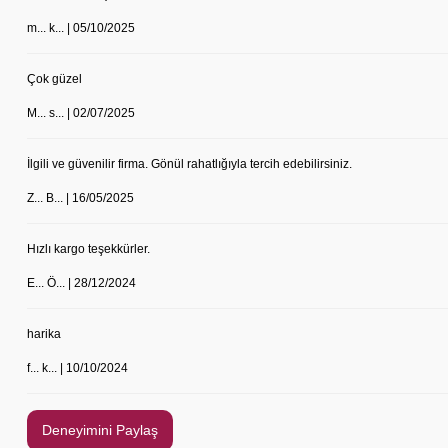
m... k... | 05/10/2025
Çok güzel
M... s... | 02/07/2025
İlgili ve güvenilir firma. Gönül rahatlığıyla tercih edebilirsiniz.
Z... B... | 16/05/2025
Hızlı kargo teşekkürler.
E... Ö... | 28/12/2024
harika
f... k... | 10/10/2024
Deneyimini Paylaş