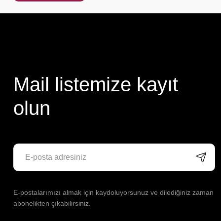
Mail listemize kayıt
olun
E-postalarımızı almak için kaydoluyorsunuz ve dilediğiniz zaman
abonelikten çıkabilirsiniz.