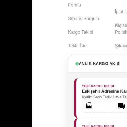
Formu
İptal 
Sipariş Sorgula
Kişise
Kargo Takibi
Politi
Teklif İste
Şikay
ANLIK KARGO AKIŞI
YENİ KARGO ÇIKIŞI
Eskişehir Adresine Ka
İçerik: Sabo Terlik Hava T
🏭
YENİ KARGO ÇIKIŞI