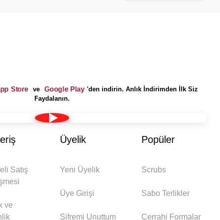
App Store
Google Play
ve
'den indirin. Anlık İndirimden İlk Siz
Faydalanın.
eriş
Üyelik
Popüler
eli Satış
Yeni Üyelik
Scrubs
şmesi
Üye Girişi
Sabo Terlikler
ik ve
lik
Şifremi Unuttum
Cerrahi Formalar