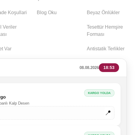
İade Koşullari
Blog Oku
Beyaz Önlükler
l Veriler
Tesettür Hemşire
kası
Forması
et Var
Antistatik Terlikler
18:53
08.08.2026
KARGO YOLDA
rgo
abanlı Kalp Desen
🚚
📍