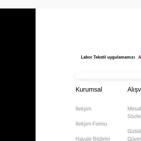
Labor Tekstil uygulamamızı
Kurumsal
Alışv
İletişim
Mesaf
Sözle
İletişim Formu
Gizlil
Havale Bildirim
Güven