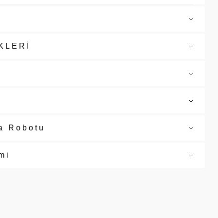
KLERİ
a Robotu
mi