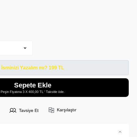
İsminizi Yazalım mı? 199 TL
Sepete Ekle
Peşin Fiyatına 3 X 400,00 TL ' Taksitle öde.
Karşılaştır
Tavsiye Et