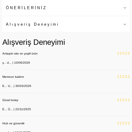
ÖNERİLERİNİZ
Alışveriş Deneyimi
Alışveriş Deneyimi
Anlaşılır site ve çeşitl ürün
y... d... | 10/06/2026
Memnun kaldım
E... U... | 30/03/2026
Güzel kolay
E... Ü... | 22/11/2025
Hızlı ve güvenilir