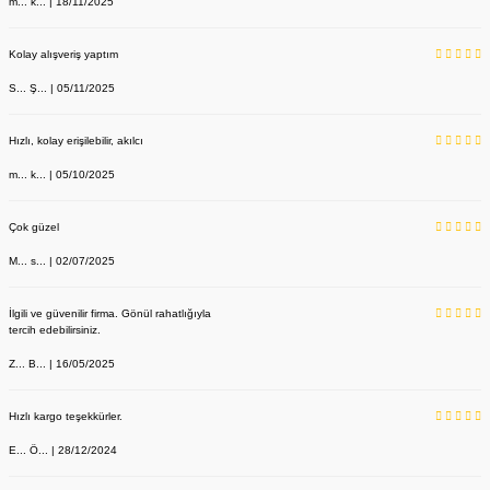
m... k... | 18/11/2025
Kolay alışveriş yaptım
S... Ş... | 05/11/2025
Hızlı, kolay erişilebilir, akılcı
m... k... | 05/10/2025
Çok güzel
M... s... | 02/07/2025
İlgili ve güvenilir firma. Gönül rahatlığıyla
tercih edebilirsiniz.
Z... B... | 16/05/2025
Hızlı kargo teşekkürler.
E... Ö... | 28/12/2024