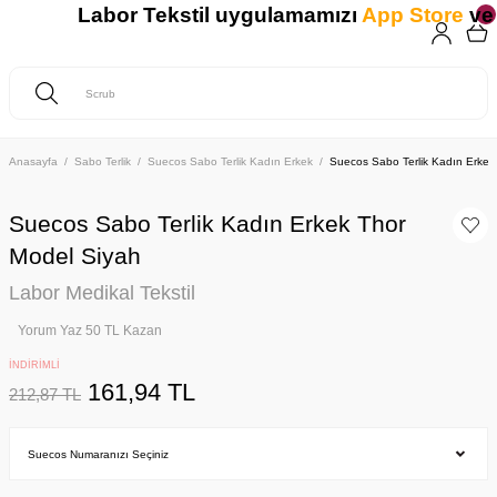
Labor Tekstil uygulamamızı
App Store
ve
G
Anasayfa
Sabo Terlik
Suecos Sabo Terlik Kadın Erkek
Suecos Sabo Terlik Kadın Erkek
Suecos Sabo Terlik Kadın Erkek Thor
Model Siyah
Labor Medikal Tekstil
Yorum Yaz 50 TL Kazan
İNDİRİMLİ
161,94 TL
212,87 TL