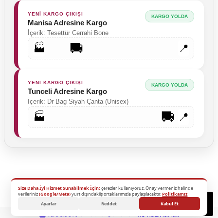
YENİ KARGO ÇIKIŞI
KARGO YOLDA
Manisa Adresine Kargo
İçerik: Tesettür Cerrahi Bone
🚚
🏭
📍
YENİ KARGO ÇIKIŞI
KARGO YOLDA
Tunceli Adresine Kargo
İçerik: Dr Bag Siyah Çanta (Unisex)
🚚
🏭
📍
Size Daha İyi Hizmet Sunabilmek İçin:
çerezler kullanıyoruz. Onay vermeniz halinde
2026 Copyright - Tüm Hakları Saklıdır.
verileriniz
(Google/Meta)
yurt dışındakiiş ortaklarımızla paylaşılacaktır.
Politikamız
Destek
Ayarlar
Reddet
Kabul Et
ideasoft
ile
e-