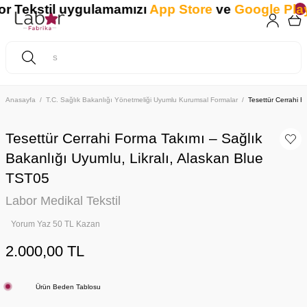
 Tekstil uygulamamızı
App Store
ve
Google Play
'
Anasayfa
T.C. Sağlık Bakanlığı Yönetmeliği Uyumlu Kurumsal Formalar
Tesettür Cerrahi F
Tesettür Cerrahi Forma Takımı – Sağlık
Bakanlığı Uyumlu, Likralı, Alaskan Blue
TST05
Labor Medikal Tekstil
Yorum Yaz 50 TL Kazan
2.000,00 TL
Ürün Beden Tablosu