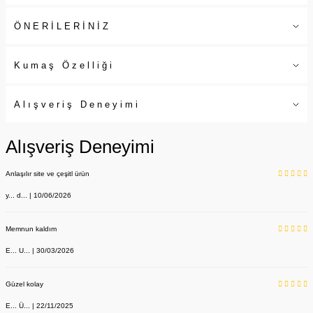
ÖNERİLERİNİZ
Kumaş Özelliği
Alışveriş Deneyimi
Alışveriş Deneyimi
Anlaşılır site ve çeşitl ürün
y... d... | 10/06/2026
Memnun kaldım
E... U... | 30/03/2026
Güzel kolay
E... Ü... | 22/11/2025