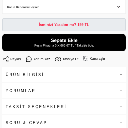
İsminizi Yazalım mı? 199 TL
Sepete Ekle
Peşin Fiyatına 3 X 666,67 TL ' Taksitle öde.
Karşılaştır
Paylaş
Yorum Yaz
Tavsiye Et
ÜRÜN BİLGİSİ
YORUMLAR
TAKSİT SEÇENEKLERİ
SORU & CEVAP