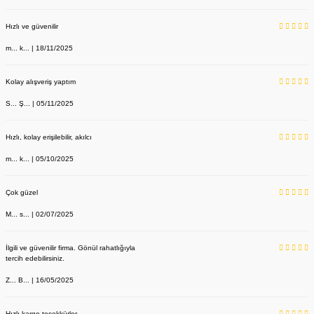
Hızlı ve güvenilir
m... k... | 18/11/2025
Kolay alışveriş yaptım
S... Ş... | 05/11/2025
Hızlı, kolay erişilebilir, akılcı
m... k... | 05/10/2025
Çok güzel
M... s... | 02/07/2025
İlgili ve güvenilir firma. Gönül rahatlığıyla
tercih edebilirsiniz.
Z... B... | 16/05/2025
Hızlı kargo teşekkürler.