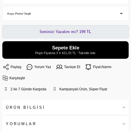
İsminizi Yazalım mı? 199 TL
Sepete Ekle
Peşin Fiyatına 3 X 421,33 TL ' Taksitle öde.
Paylaş
Yorum Yaz
Tavsiye Et
Fiyat Alarmı
Karşılaştır
2 ile 7 Günde Kargoda
Kampanyalı Ürün, Süper Fiyat
ÜRÜN BİLGİSİ
YORUMLAR