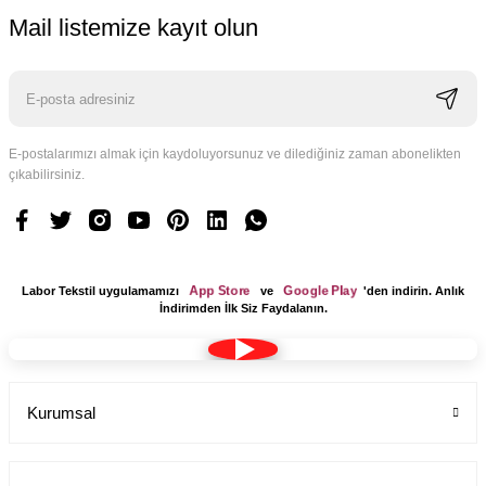
Mail listemize kayıt olun
E-postalarımızı almak için kaydoluyorsunuz ve dilediğiniz zaman abonelikten
çıkabilirsiniz.
App Store
Google Play
Labor Tekstil uygulamamızı
ve
'den indirin. Anlık
İndirimden İlk Siz Faydalanın.
Kurumsal
Kumaş Bone Tesettür Model Lacivert Renk Terikoton
Labor Medikal Tekstil