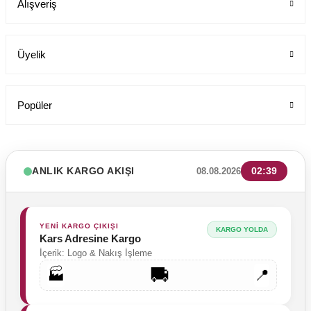
Alışveriş
199,00 TL
Üyelik
Popüler
ANLIK KARGO AKIŞI
02:39
08.08.2026
YENİ KARGO ÇIKIŞI
KARGO YOLDA
Kars Adresine Kargo
İçerik: Logo & Nakış İşleme
🚚
🏭
📍