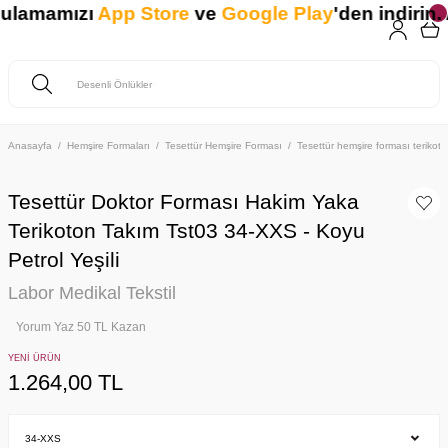
gulamamızı
App Store
ve
Google Play
'den indirin. 
Anasayfa
Hemşire Formaları
Tesettür Hemşire Forması
Tesettür hemşire forması teriko
Tesettür Doktor Forması Hakim Yaka
Terikoton Takım Tst03 34-XXS - Koyu
Petrol Yeşili
Labor Medikal Tekstil
Yorum Yaz 50 TL Kazan
YENİ ÜRÜN
1.264,00 TL