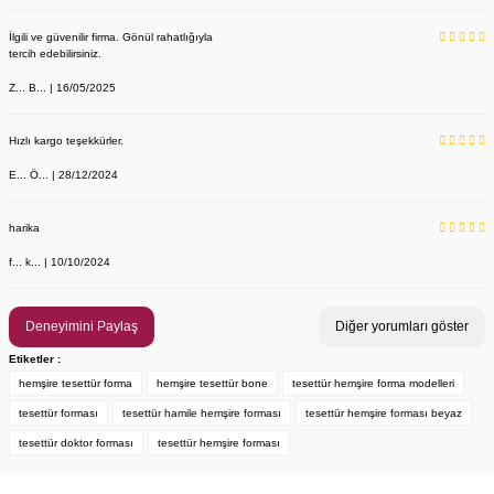
İlgili ve güvenilir firma. Gönül rahatlığıyla
tercih edebilirsiniz.
Z... B... | 16/05/2025
Hızlı kargo teşekkürler.
E... Ö... | 28/12/2024
YENİ ÜRÜN
Önlük, Scrubs ve Bone İsim Nakış İşleme | İsim Yazdırmak İstiyor 
Labor Medikal Tekstil
harika
f... k... | 10/10/2024
199,00 TL
Deneyimini Paylaş
Diğer yorumları göster
Etiketler :
hemşire tesettür forma
hemşire tesettür bone
tesettür hemşire forma modelleri
tesettür forması
tesettür hamile hemşire forması
tesettür hemşire forması beyaz
tesettür doktor forması
tesettür hemşire forması