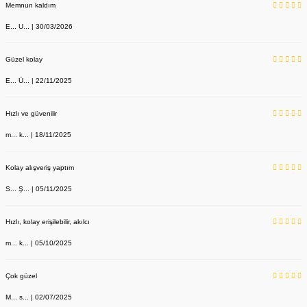
Memnun kaldım
E... U... | 30/03/2026
Güzel kolay
E... Ü... | 22/11/2025
Hızlı ve güvenilir
m... k... | 18/11/2025
Kolay alışveriş yaptım
S... Ş... | 05/11/2025
Hızlı, kolay erişilebilir, akılcı
m... k... | 05/10/2025
Çok güzel
M... s... | 02/07/2025