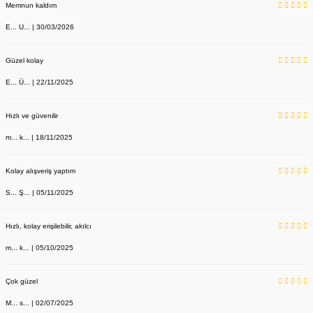
Memnun kaldım
E... U... | 30/03/2026
Güzel kolay
E... Ü... | 22/11/2025
Hızlı ve güvenilir
m... k... | 18/11/2025
Kolay alışveriş yaptım
S... Ş... | 05/11/2025
Hızlı, kolay erişilebilir, akılcı
m... k... | 05/10/2025
Çok güzel
M... s... | 02/07/2025