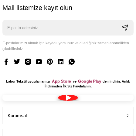
Mail listemize kayıt olun
E-postalarımızı almak için kaydoluyorsunuz ve dilediğiniz zaman abonelikten
çıkabilirsiniz.
App Store
Google Play
Labor Tekstil uygulamamızı
ve
'den indirin. Anlık
İndirimden İlk Siz Faydalanın.
Kurumsal
Kumaş Bone Tesettür Model Lacivert Renk Terikoton
Labor Medikal Tekstil