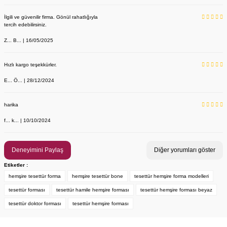
İlgili ve güvenilir firma. Gönül rahatlığıyla
tercih edebilirsiniz.
Z... B... | 16/05/2025
Hızlı kargo teşekkürler.
E... Ö... | 28/12/2024
YENİ ÜRÜN
Önlük, Scrubs ve Bone İsim Nakış İşleme | İsim Yazdırmak İstiyor 
Labor Medikal Tekstil
harika
f... k... | 10/10/2024
199,00 TL
Deneyimini Paylaş
Diğer yorumları göster
Etiketler :
hemşire tesettür forma
hemşire tesettür bone
tesettür hemşire forma modelleri
tesettür forması
tesettür hamile hemşire forması
tesettür hemşire forması beyaz
tesettür doktor forması
tesettür hemşire forması