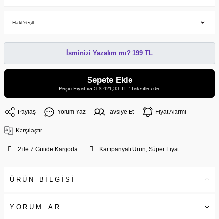
İsminizi Yazalım mı? 199 TL
Sepete Ekle
Peşin Fiyatına 3 X 421,33 TL ' Taksitle öde.
Paylaş
Yorum Yaz
Tavsiye Et
Fiyat Alarmı
Karşılaştır
2 ile 7 Günde Kargoda
Kampanyalı Ürün, Süper Fiyat
ÜRÜN BİLGİSİ
YORUMLAR