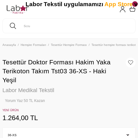
Labor Tekstil uygulamamızı
App Store
v
Anasayfa
Hemşire Formaları
Tesettür Hemşire Forması
Tesettür hemşire forması teriko
Tesettür Doktor Forması Hakim Yaka
Terikoton Takım Tst03 36-XS - Haki
Yeşil
Labor Medikal Tekstil
Yorum Yaz 50 TL Kazan
YENİ ÜRÜN
1.264,00 TL