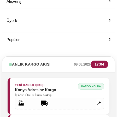
Alışveriş
199,00 TL
Üyelik
Popüler
ANLIK KARGO AKIŞI
17:04
09.08.2026
YENİ KARGO ÇIKIŞI
KARGO YOLDA
Konya Adresine Kargo
İçerik: Önlük İsim Nakışlı
🚚
🏭
📍