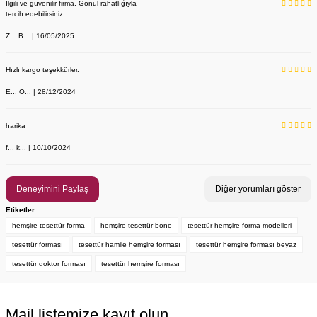
İlgili ve güvenilir firma. Gönül rahatlığıyla
tercih edebilirsiniz.
Z... B... | 16/05/2025
Hızlı kargo teşekkürler.
E... Ö... | 28/12/2024
YENİ ÜRÜN
Önlük, Scrubs ve Bone İsim Nakış İşleme | İsim Yazdırmak İstiyor 
Labor Medikal Tekstil
harika
f... k... | 10/10/2024
199,00 TL
Deneyimini Paylaş
Diğer yorumları göster
Etiketler :
hemşire tesettür forma
hemşire tesettür bone
tesettür hemşire forma modelleri
tesettür forması
tesettür hamile hemşire forması
tesettür hemşire forması beyaz
tesettür doktor forması
tesettür hemşire forması
Mail listemize kayıt olun