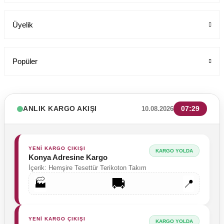
199,00 TL
Üyelik
Popüler
ANLIK KARGO AKIŞI
07:29
10.08.2026
YENİ KARGO ÇIKIŞI
KARGO YOLDA
Konya Adresine Kargo
İçerik: Hemşire Tesettür Terikoton Takım
🚚
🏭
📍
YENİ KARGO ÇIKIŞI
KARGO YOLDA