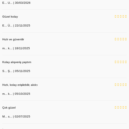
E... U... | 30/03/2026
Güzel kolay
E... Ü... | 22/11/2025
Hızlı ve güvenilir
m... k... | 18/11/2025
Kolay alışveriş yaptım
S... Ş... | 05/11/2025
Hızlı, kolay erişilebilir, akılcı
m... k... | 05/10/2025
Çok güzel
M... s... | 02/07/2025