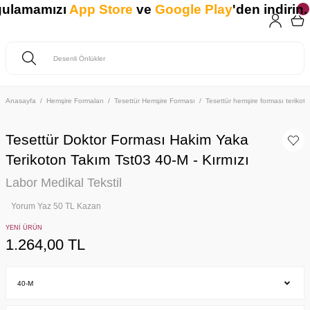
gulamamızı
App Store
ve
Google Play
'den indirin. 
Anasayfa
Hemşire Formaları
Tesettür Hemşire Forması
Tesettür hemşire forması teriko
Tesettür Doktor Forması Hakim Yaka
Terikoton Takım Tst03 40-M - Kırmızı
Labor Medikal Tekstil
Yorum Yaz 50 TL Kazan
YENİ ÜRÜN
1.264,00 TL