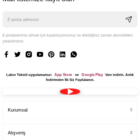
E-postalarımızı almak için kaydoluyorsunuz ve dilediğiniz zaman abonelikten
çıkabilirsiniz.
App Store
Google Play
Labor Tekstil uygulamamızı
ve
'den indirin. Anlık
İndirimden İlk Siz Faydalanın.
Kurumsal
Kumaş Bone Tesettür Model Lacivert Renk Terikoton
Labor Medikal Tekstil
Alışveriş