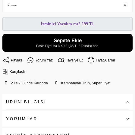
İsminizi Yazalım mı? 199 TL
Sepete Ekle
Peşin Fiyatına 3 X 421,33 TL ' Taksitle öde.
Paylaş
Yorum Yaz
Tavsiye Et
Fiyat Alarmı
Karşılaştır
2 ile 7 Günde Kargoda
Kampanyalı Ürün, Süper Fiyat
ÜRÜN BİLGİSİ
YORUMLAR