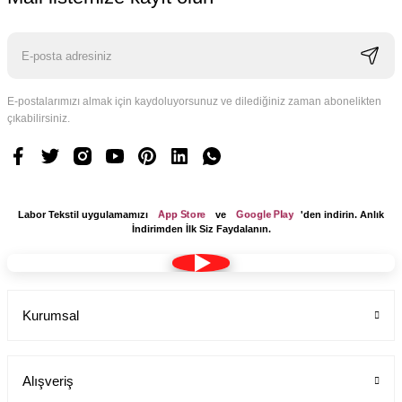
E-postalarımızı almak için kaydoluyorsunuz ve dilediğiniz zaman abonelikten
çıkabilirsiniz.
App Store
Google Play
Labor Tekstil uygulamamızı
ve
'den indirin. Anlık
İndirimden İlk Siz Faydalanın.
Kurumsal
Kumaş Bone Tesettür Model Lacivert Renk Terikoton
Labor Medikal Tekstil
Alışveriş