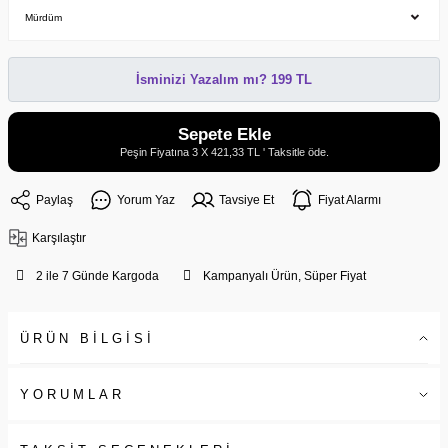
İsminizi Yazalım mı? 199 TL
Sepete Ekle
Peşin Fiyatına 3 X 421,33 TL ' Taksitle öde.
Paylaş
Yorum Yaz
Tavsiye Et
Fiyat Alarmı
Karşılaştır
2 ile 7 Günde Kargoda
Kampanyalı Ürün, Süper Fiyat
ÜRÜN BİLGİSİ
YORUMLAR