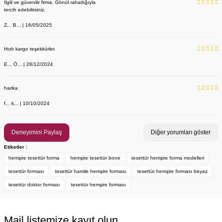
İlgili ve güvenilir firma. Gönül rahatlığıyla
tercih edebilirsiniz.
Z... B... | 16/05/2025
Hızlı kargo teşekkürler.
E... Ö... | 28/12/2024
YENİ ÜRÜN
Önlük, Scrubs ve Bone İsim Nakış İşleme | İsim Yazdırmak İstiyor 
Labor Medikal Tekstil
harika
f... k... | 10/10/2024
199,00 TL
Deneyimini Paylaş
Diğer yorumları göster
Etiketler :
hemşire tesettür forma
hemşire tesettür bone
tesettür hemşire forma modelleri
tesettür forması
tesettür hamile hemşire forması
tesettür hemşire forması beyaz
tesettür doktor forması
tesettür hemşire forması
Mail listemize kayıt olun