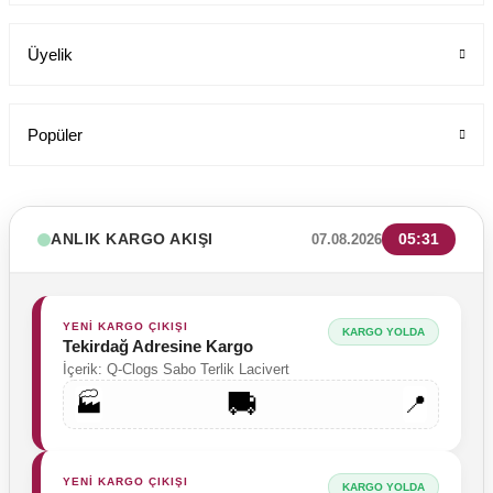
199,00 TL
Üyelik
Popüler
ANLIK KARGO AKIŞI
05:31
07.08.2026
YENİ KARGO ÇIKIŞI
KARGO YOLDA
Tekirdağ Adresine Kargo
İçerik: Q-Clogs Sabo Terlik Lacivert
🚚
🏭
📍
YENİ KARGO ÇIKIŞI
KARGO YOLDA