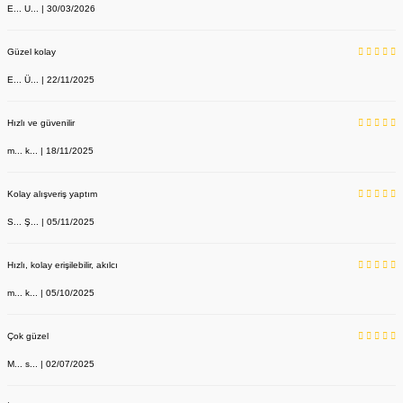
E... U... | 30/03/2026
Güzel kolay
E... Ü... | 22/11/2025
Hızlı ve güvenilir
m... k... | 18/11/2025
Kolay alışveriş yaptım
S... Ş... | 05/11/2025
Hızlı, kolay erişilebilir, akılcı
m... k... | 05/10/2025
Çok güzel
M... s... | 02/07/2025