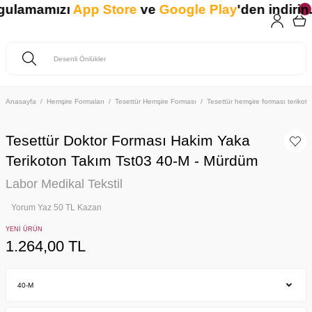
gulamamızı
App Store
ve
Google Play
'den indirin. 
Anasayfa
Hemşire Formaları
Tesettür Hemşire Forması
Tesettür hemşire forması teriko
Tesettür Doktor Forması Hakim Yaka
Terikoton Takım Tst03 40-M - Mürdüm
Labor Medikal Tekstil
Yorum Yaz 50 TL Kazan
YENİ ÜRÜN
1.264,00 TL