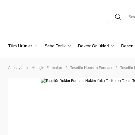
Tüm Ürünler
Sabo Terlik
Doktor Önlükleri
Desenli
Anasayfa
Hemşire Formaları
Tesettür Hemşire Forması
Tesettür