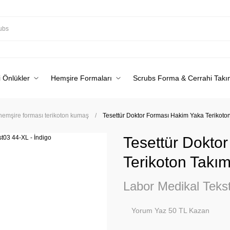
 Önlükler
Hemşire Formaları
Scrubs Forma & Cerrahi Takı
 hemşire forması terikoton kumaş
Tesettür Doktor Forması Hakim Yaka Terikoton
Tesettür Dokto
Terikoton Takım
Labor Medikal Tekst
Yorum Yaz 50 TL Kazan