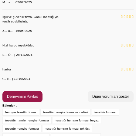
M... s... | 02/07/2025
İlgili ve güvenilir firma. Gönül rahatlığıyla
tercih edebilirsiniz.
Z... B... | 16/05/2025
Hızlı kargo teşekkürler.
E... Ö... | 28/12/2024
YENİ ÜRÜN
Önlük, Scrubs ve Bone İsim Nakış İşleme | İsim Yazdırmak İstiyor 
Labor Medikal Tekstil
harika
f... k... | 10/10/2024
199,00 TL
Deneyimini Paylaş
Diğer yorumları göster
Etiketler :
hemşire tesettür forma
tesettür hemşire forma modelleri
tesettür forması
tesettür hamile hemşire forması
tesettür hemşire forması beyaz
tesettür hemşire forması
tesettür hemşire forması tek üst