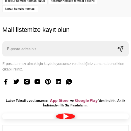
tesettür hemşire forması uzun
tesettür hemşire forması desenli
kapalı hemşire forması
Mail listemize kayıt olun
E-postalarımızı almak için kaydoluyorsunuz ve dilediğiniz zaman abonelikten
çıkabilirsiniz.
App Store
Google Play
Labor Tekstil uygulamamızı
ve
'den indirin. Anlık
İndirimden İlk Siz Faydalanın.
Kumaş Bone Tesettür Model Lacivert Renk Terikoton