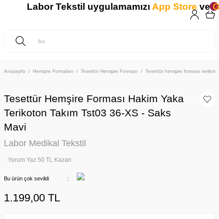
Labor Tekstil uygulamamızı
App Store
ve
Go
Anasayfa
Hemşire Formaları
Tesettür Hemşire Forması
Tesettür hemşire forması teriko
Tesettür Hemşire Forması Hakim Yaka
Terikoton Takım Tst03 36-XS - Saks
Mavi
Labor Medikal Tekstil
Yorum Yaz 50 TL Kazan
Bu ürün çok sevildi
1.199,00 TL