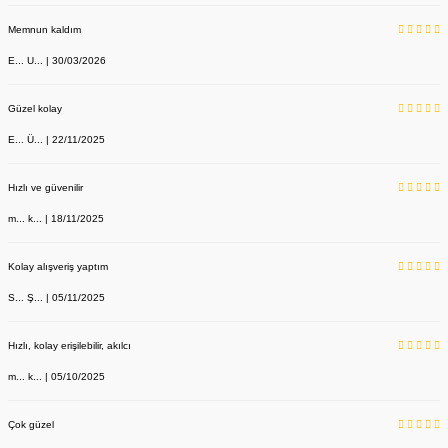
Memnun kaldım
E... U... | 30/03/2026
Güzel kolay
E... Ü... | 22/11/2025
Hızlı ve güvenilir
m... k... | 18/11/2025
Kolay alışveriş yaptım
S... Ş... | 05/11/2025
Hızlı, kolay erişilebilir, akılcı
m... k... | 05/10/2025
Çok güzel