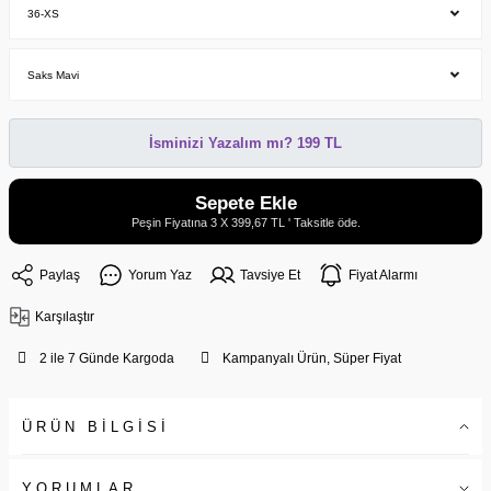
İsminizi Yazalım mı? 199 TL
Sepete Ekle
Peşin Fiyatına 3 X 399,67 TL ' Taksitle öde.
Paylaş
Yorum Yaz
Tavsiye Et
Fiyat Alarmı
Karşılaştır
2 ile 7 Günde Kargoda
Kampanyalı Ürün, Süper Fiyat
ÜRÜN BİLGİSİ
YORUMLAR