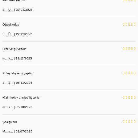
Memnun kaldım
E... U... | 30/03/2026
Güzel kolay
E... Ü... | 22/11/2025
Hızlı ve güvenilir
m... k... | 18/11/2025
Kolay alışveriş yaptım
S... Ş... | 05/11/2025
Hızlı, kolay erişilebilir, akılcı
m... k... | 05/10/2025
Çok güzel
M... s... | 02/07/2025