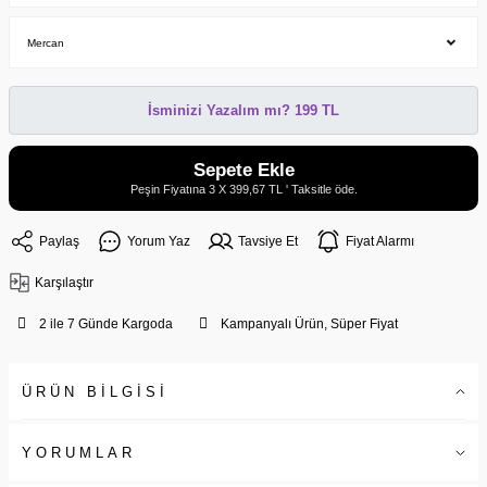
İsminizi Yazalım mı? 199 TL
Sepete Ekle
Peşin Fiyatına 3 X 399,67 TL ' Taksitle öde.
Paylaş
Yorum Yaz
Tavsiye Et
Fiyat Alarmı
Karşılaştır
2 ile 7 Günde Kargoda
Kampanyalı Ürün, Süper Fiyat
ÜRÜN BİLGİSİ
YORUMLAR