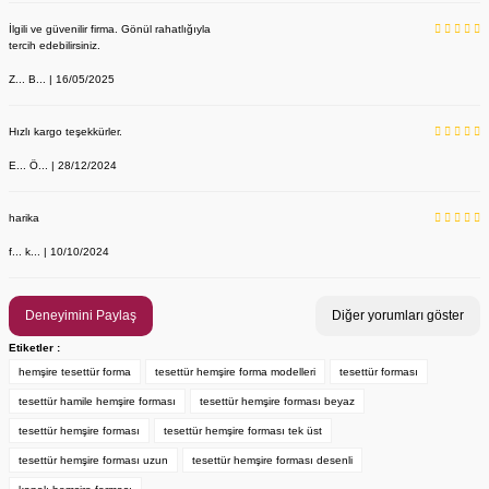
İlgili ve güvenilir firma. Gönül rahatlığıyla
tercih edebilirsiniz.
Z... B... | 16/05/2025
Hızlı kargo teşekkürler.
E... Ö... | 28/12/2024
YENİ ÜRÜN
Önlük, Scrubs ve Bone İsim Nakış İşleme | İsim Yazdırmak İstiyor 
Labor Medikal Tekstil
harika
f... k... | 10/10/2024
199,00 TL
Deneyimini Paylaş
Diğer yorumları göster
Etiketler :
hemşire tesettür forma
tesettür hemşire forma modelleri
tesettür forması
tesettür hamile hemşire forması
tesettür hemşire forması beyaz
tesettür hemşire forması
tesettür hemşire forması tek üst
tesettür hemşire forması uzun
tesettür hemşire forması desenli