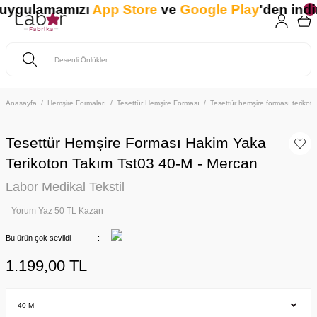
 uygulamamızı
App Store
ve
Google Play
'den indiri
Anasayfa
Hemşire Formaları
Tesettür Hemşire Forması
Tesettür hemşire forması teriko
Tesettür Hemşire Forması Hakim Yaka
Terikoton Takım Tst03 40-M - Mercan
Labor Medikal Tekstil
Yorum Yaz 50 TL Kazan
Bu ürün çok sevildi
1.199,00 TL