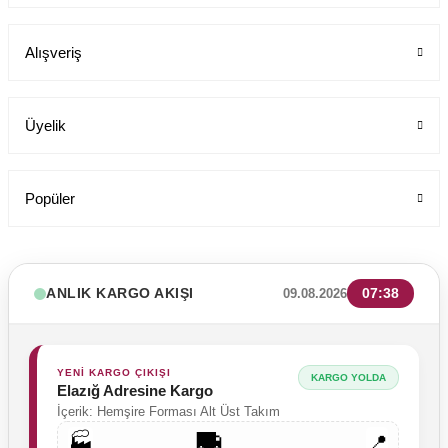
Alışveriş
199,00 TL
Üyelik
Popüler
ANLIK KARGO AKIŞI
07:38
09.08.2026
YENİ KARGO ÇIKIŞI
KARGO YOLDA
Elazığ Adresine Kargo
İçerik: Hemşire Forması Alt Üst Takım
🚚
🏭
📍