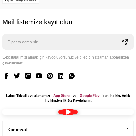
kapalı hemşire forması
Mail listemize kayıt olun
E-postalarımızı almak için kaydoluyorsunuz ve dilediğiniz zaman abonelikten
çıkabilirsiniz.
App Store
Google Play
Labor Tekstil uygulamamızı
ve
'den indirin. Anlık
İndirimden İlk Siz Faydalanın.
Kumaş Bone Tesettür Model Lacivert Renk Terikoton
Kurumsal
Labor Medikal Tekstil