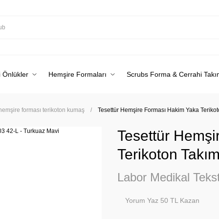
 Önlükler
Hemşire Formaları
Scrubs Forma & Cerrahi Takı
 hemşire forması terikoton kumaş
Tesettür Hemşire Forması Hakim Yaka Terikot
Tesettür Hemşi
Terikoton Takım
Labor Medikal Tekst
Yorum Yaz 50 TL Kazan