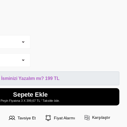
İsminizi Yazalım mı? 199 TL
Sepete Ekle
Peşin Fiyatına 3 X 399,67 TL ' Taksitle öde.
Karşılaştır
Tavsiye Et
Fiyat Alarmı