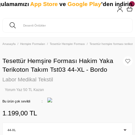
gulamamızı
App Store
ve
Google Play
'den indirin. 
Anasayfa
Hemşire Formaları
Tesettür Hemşire Forması
Tesettür hemşire forması teriko
Tesettür Hemşire Forması Hakim Yaka
Terikoton Takım Tst03 44-XL - Bordo
Labor Medikal Tekstil
Yorum Yaz 50 TL Kazan
Bu ürün çok sevildi
1.199,00 TL