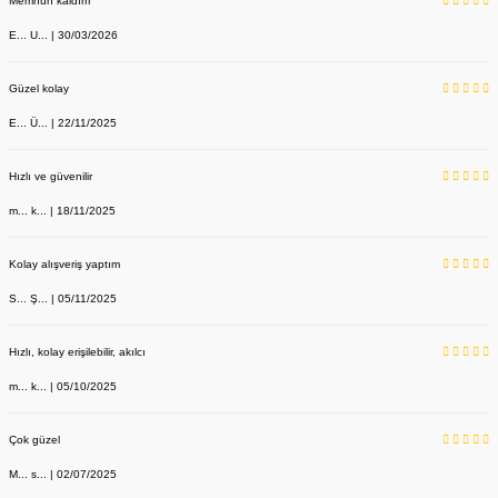
Memnun kaldım
E... U... | 30/03/2026
Güzel kolay
E... Ü... | 22/11/2025
Hızlı ve güvenilir
m... k... | 18/11/2025
Kolay alışveriş yaptım
S... Ş... | 05/11/2025
Hızlı, kolay erişilebilir, akılcı
m... k... | 05/10/2025
Çok güzel
M... s... | 02/07/2025