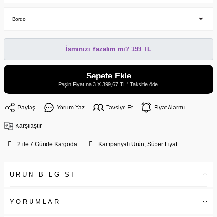
İsminizi Yazalım mı? 199 TL
Sepete Ekle
Peşin Fiyatına 3 X 399,67 TL ' Taksitle öde.
Paylaş
Yorum Yaz
Tavsiye Et
Fiyat Alarmı
Karşılaştır
2 ile 7 Günde Kargoda
Kampanyalı Ürün, Süper Fiyat
ÜRÜN BİLGİSİ
YORUMLAR