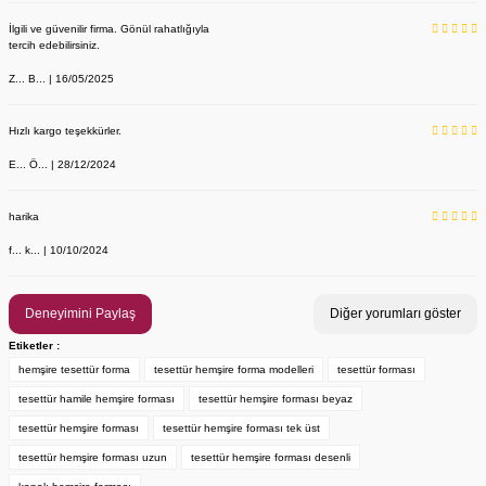
İlgili ve güvenilir firma. Gönül rahatlığıyla
tercih edebilirsiniz.
Z... B... | 16/05/2025
Hızlı kargo teşekkürler.
E... Ö... | 28/12/2024
YENİ ÜRÜN
Önlük, Scrubs ve Bone İsim Nakış İşleme | İsim Yazdırmak İstiyor 
Labor Medikal Tekstil
harika
f... k... | 10/10/2024
199,00 TL
Deneyimini Paylaş
Diğer yorumları göster
Etiketler :
hemşire tesettür forma
tesettür hemşire forma modelleri
tesettür forması
tesettür hamile hemşire forması
tesettür hemşire forması beyaz
tesettür hemşire forması
tesettür hemşire forması tek üst
tesettür hemşire forması uzun
tesettür hemşire forması desenli