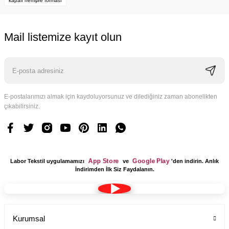
kapalı hemşire forması
Mail listemize kayıt olun
E-postalarımızı almak için kaydoluyorsunuz ve dilediğiniz zaman abonelikten
çıkabilirsiniz.
App Store
Google Play
Labor Tekstil uygulamamızı
ve
'den indirin. Anlık
İndirimden İlk Siz Faydalanın.
Kumaş Bone Tesettür Model Lacivert Renk Terikoton
Kurumsal
Labor Medikal Tekstil