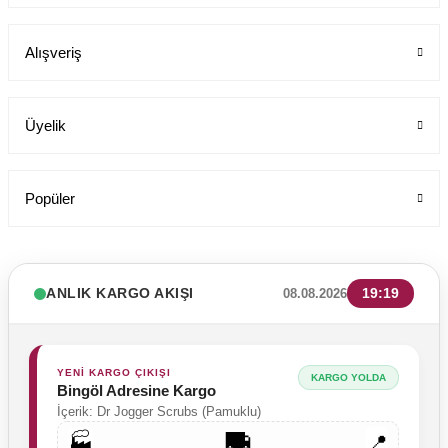
Alışveriş
199,00 TL
Üyelik
Popüler
ANLIK KARGO AKIŞI
19:19
08.08.2026
YENİ KARGO ÇIKIŞI
KARGO YOLDA
Bingöl Adresine Kargo
İçerik: Dr Jogger Scrubs (Pamuklu)
🚚
🏭
📍