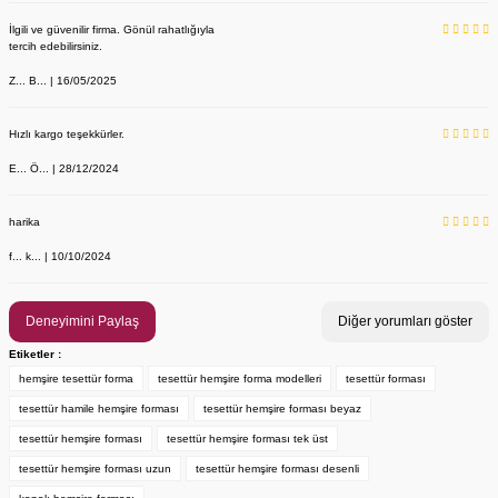
İlgili ve güvenilir firma. Gönül rahatlığıyla
tercih edebilirsiniz.
Z... B... | 16/05/2025
Hızlı kargo teşekkürler.
E... Ö... | 28/12/2024
YENİ ÜRÜN
Önlük, Scrubs ve Bone İsim Nakış İşleme | İsim Yazdırmak İstiyor 
Labor Medikal Tekstil
harika
f... k... | 10/10/2024
199,00 TL
Deneyimini Paylaş
Diğer yorumları göster
Etiketler :
hemşire tesettür forma
tesettür hemşire forma modelleri
tesettür forması
tesettür hamile hemşire forması
tesettür hemşire forması beyaz
tesettür hemşire forması
tesettür hemşire forması tek üst
tesettür hemşire forması uzun
tesettür hemşire forması desenli