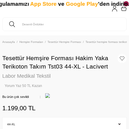
ygulamamızı
App Store
ve
Google Play
'den indirin. 
Anasayfa
Hemşire Formaları
Tesettür Hemşire Forması
Tesettür hemşire forması teriko
Tesettür Hemşire Forması Hakim Yaka
Terikoton Takım Tst03 44-XL - Lacivert
Labor Medikal Tekstil
Yorum Yaz 50 TL Kazan
Bu ürün çok sevildi
1.199,00 TL