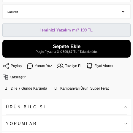
İsminizi Yazalım mı? 199 TL
Sepete Ekle
Peşin Fiyatına 3 X 399,67 TL ' Taksitle öde.
Paylaş
Yorum Yaz
Tavsiye Et
Fiyat Alarmı
Karşılaştır
2 ile 7 Günde Kargoda
Kampanyalı Ürün, Süper Fiyat
ÜRÜN BİLGİSİ
YORUMLAR