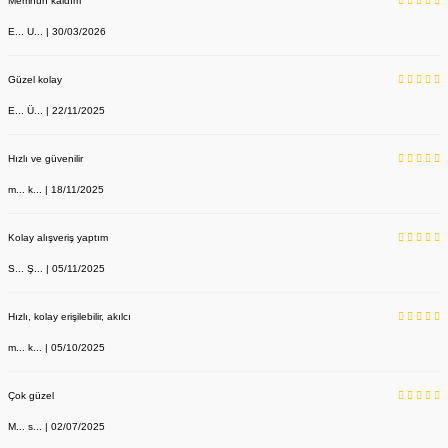
Memnun kaldım
E... U... | 30/03/2026
Güzel kolay
E... Ü... | 22/11/2025
Hızlı ve güvenilir
m... k... | 18/11/2025
Kolay alışveriş yaptım
S... Ş... | 05/11/2025
Hızlı, kolay erişilebilir, akılcı
m... k... | 05/10/2025
Çok güzel
M... s... | 02/07/2025