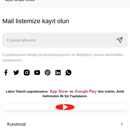
kapalı hemşire forması
Mail listemize kayıt olun
E-postalarımızı almak için kaydoluyorsunuz ve dilediğiniz zaman abonelikten
çıkabilirsiniz.
App Store
Google Play
Labor Tekstil uygulamamızı
ve
'den indirin. Anlık
İndirimden İlk Siz Faydalanın.
Kumaş Bone Tesettür Model Lacivert Renk Terikoton
Kurumsal
Labor Medikal Tekstil