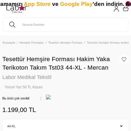
lamamızı
App Store
ve
Google Play
'den indirin. An
Anasayfa
Hemşire Formaları
Tesettür Hemşire Forması
Tesettür hemşire forması teriko
Tesettür Hemşire Forması Hakim Yaka
Terikoton Takım Tst03 44-XL - Mercan
Labor Medikal Tekstil
Yorum Yaz 50 TL Kazan
Bu ürün çok sevildi
1.199,00 TL