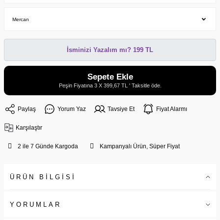
İsminizi Yazalım mı? 199 TL
Sepete Ekle
Peşin Fiyatına 3 X 399,67 TL ' Taksitle öde.
Paylaş
Yorum Yaz
Tavsiye Et
Fiyat Alarmı
Karşılaştır
2 ile 7 Günde Kargoda
Kampanyalı Ürün, Süper Fiyat
ÜRÜN BİLGİSİ
YORUMLAR