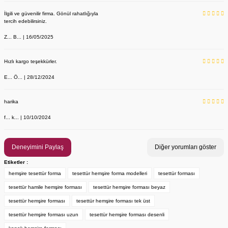
İlgili ve güvenilir firma. Gönül rahatlığıyla
tercih edebilirsiniz.
Z... B... | 16/05/2025
Hızlı kargo teşekkürler.
E... Ö... | 28/12/2024
YENİ ÜRÜN
Önlük, Scrubs ve Bone İsim Nakış İşleme | İsim Yazdırmak İstiyor 
Labor Medikal Tekstil
harika
f... k... | 10/10/2024
199,00 TL
Deneyimini Paylaş
Diğer yorumları göster
Etiketler :
hemşire tesettür forma
tesettür hemşire forma modelleri
tesettür forması
tesettür hamile hemşire forması
tesettür hemşire forması beyaz
tesettür hemşire forması
tesettür hemşire forması tek üst
tesettür hemşire forması uzun
tesettür hemşire forması desenli