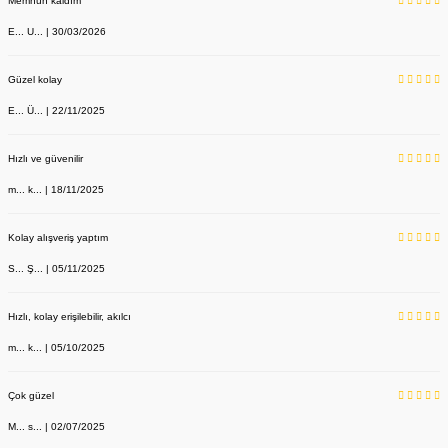
Memnun kaldım
E... U... | 30/03/2026
Güzel kolay
E... Ü... | 22/11/2025
Hızlı ve güvenilir
m... k... | 18/11/2025
Kolay alışveriş yaptım
S... Ş... | 05/11/2025
Hızlı, kolay erişilebilir, akılcı
m... k... | 05/10/2025
Çok güzel
M... s... | 02/07/2025