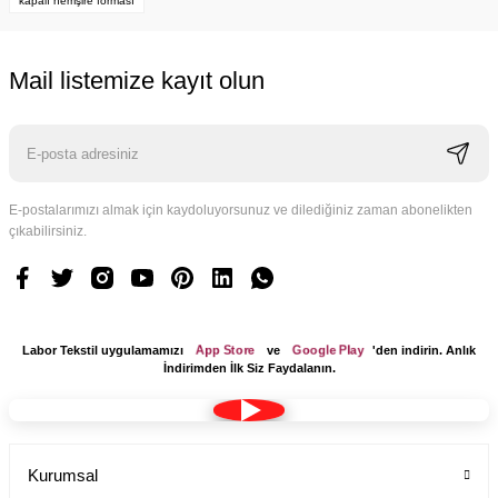
kapalı hemşire forması
Mail listemize kayıt olun
E-postalarımızı almak için kaydoluyorsunuz ve dilediğiniz zaman abonelikten
çıkabilirsiniz.
App Store
Google Play
Labor Tekstil uygulamamızı
ve
'den indirin. Anlık
İndirimden İlk Siz Faydalanın.
Kumaş Bone Tesettür Model Lacivert Renk Terikoton
Kurumsal
Labor Medikal Tekstil