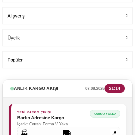
Alışveriş
199,00 TL
Üyelik
Popüler
ANLIK KARGO AKIŞI
21:14
07.08.2026
YENİ KARGO ÇIKIŞI
KARGO YOLDA
Bartın Adresine Kargo
İçerik: Cerrahi Forma V Yaka
🚚
🏭
📍