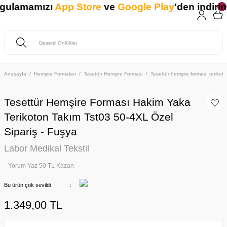
ygulamamızı
App Store
ve
Google Play
'den indirin.
Anasayfa
Hemşire Formaları
Tesettür Hemşire Forması
Tesettür hemşire forması teriko
Tesettür Hemşire Forması Hakim Yaka
Terikoton Takım Tst03 50-4XL Özel
Sipariş - Fuşya
Labor Medikal Tekstil
Yorum Yaz 50 TL Kazan
Bu ürün çok sevildi
1.349,00 TL