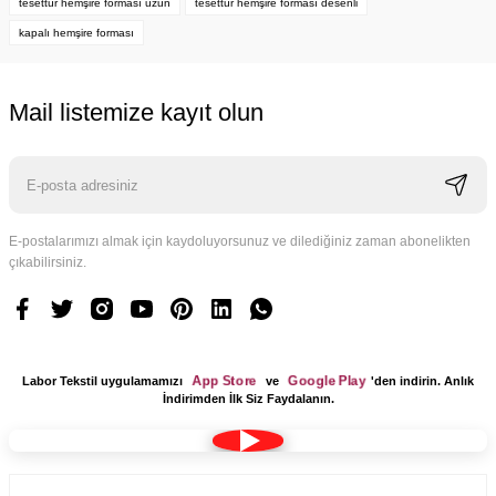
tesettür hemşire forması uzun
tesettür hemşire forması desenli
kapalı hemşire forması
Mail listemize kayıt olun
E-postalarımızı almak için kaydoluyorsunuz ve dilediğiniz zaman abonelikten
çıkabilirsiniz.
App Store
Google Play
Labor Tekstil uygulamamızı
ve
'den indirin. Anlık
İndirimden İlk Siz Faydalanın.
Kumaş Bone Tesettür Model Lacivert Renk Terikoton