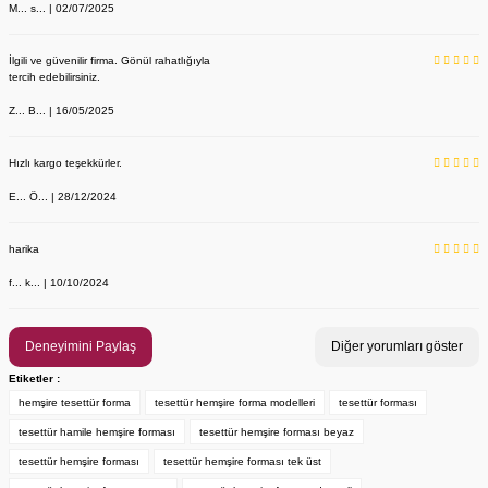
M... s... | 02/07/2025
İlgili ve güvenilir firma. Gönül rahatlığıyla
tercih edebilirsiniz.
Z... B... | 16/05/2025
Hızlı kargo teşekkürler.
E... Ö... | 28/12/2024
YENİ ÜRÜN
Önlük, Scrubs ve Bone İsim Nakış İşleme | İsim Yazdırmak İstiyor 
Labor Medikal Tekstil
harika
f... k... | 10/10/2024
199,00 TL
Deneyimini Paylaş
Diğer yorumları göster
Etiketler :
hemşire tesettür forma
tesettür hemşire forma modelleri
tesettür forması
tesettür hamile hemşire forması
tesettür hemşire forması beyaz
tesettür hemşire forması
tesettür hemşire forması tek üst