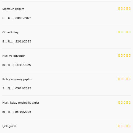
Memnun kaldım
E... U... | 30/03/2026
Güzel kolay
E... Ü... | 22/11/2025
Hızlı ve güvenilir
m... k... | 18/11/2025
Kolay alışveriş yaptım
S... Ş... | 05/11/2025
Hızlı, kolay erişilebilir, akılcı
m... k... | 05/10/2025
Çok güzel