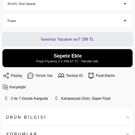
İsminizi Yazalım mı? 199 TL
Sepete Ekle
Peşin Fiyatına 3 X 449,67 TL ' Taksitle öde.
Paylaş
Yorum Yaz
Tavsiye Et
Fiyat Alarmı
Karşılaştır
2 ile 7 Günde Kargoda
Kampanyalı Ürün, Süper Fiyat
ÜRÜN BİLGİSİ
YORUMLAR