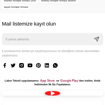
tesettür hemşire forması uzun
tesettür hemşire forması desenli
kapalı hemşire forması
Mail listemize kayıt olun
E-postalarımızı almak için kaydoluyorsunuz ve dilediğiniz zaman abonelikten
çıkabilirsiniz.
App Store
Google Play
Labor Tekstil uygulamamızı
ve
'den indirin. Anlık
İndirimden İlk Siz Faydalanın.
Kumaş Bone Tesettür Model Lacivert Renk Terikoton