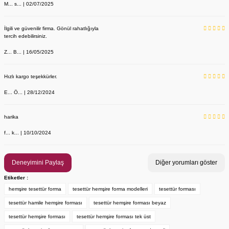
M... s... | 02/07/2025
İlgili ve güvenilir firma. Gönül rahatlığıyla
tercih edebilirsiniz.
Z... B... | 16/05/2025
Hızlı kargo teşekkürler.
E... Ö... | 28/12/2024
YENİ ÜRÜN
Önlük, Scrubs ve Bone İsim Nakış İşleme | İsim Yazdırmak İstiyor 
Labor Medikal Tekstil
harika
f... k... | 10/10/2024
199,00 TL
Deneyimini Paylaş
Diğer yorumları göster
Etiketler :
hemşire tesettür forma
tesettür hemşire forma modelleri
tesettür forması
tesettür hamile hemşire forması
tesettür hemşire forması beyaz
tesettür hemşire forması
tesettür hemşire forması tek üst