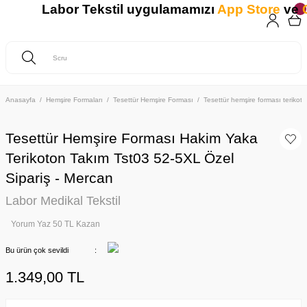
Labor Tekstil uygulamamızı
App Store
ve
Go
Anasayfa
Hemşire Formaları
Tesettür Hemşire Forması
Tesettür hemşire forması teriko
Tesettür Hemşire Forması Hakim Yaka
Terikoton Takım Tst03 52-5XL Özel
Sipariş - Mercan
Labor Medikal Tekstil
Yorum Yaz 50 TL Kazan
Bu ürün çok sevildi
1.349,00 TL