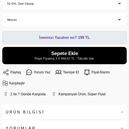
İsminizi Yazalım mı? 199 TL
Sepete Ekle
Peşin Fiyatına 3 X 449,67 TL ' Taksitle öde.
Paylaş
Yorum Yaz
Tavsiye Et
Fiyat Alarmı
Karşılaştır
2 ile 7 Günde Kargoda
Kampanyalı Ürün, Süper Fiyat
ÜRÜN BİLGİSİ
YORUMLAR