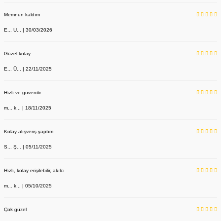
Memnun kaldım
E... U... | 30/03/2026
Güzel kolay
E... Ü... | 22/11/2025
Hızlı ve güvenilir
m... k... | 18/11/2025
Kolay alışveriş yaptım
S... Ş... | 05/11/2025
Hızlı, kolay erişilebilir, akılcı
m... k... | 05/10/2025
Çok güzel