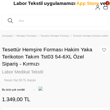
Labor Tekstil uygulamamızı
App Store
ve
Go
Anasayfa
Hemşire Formaları
Tesettür Hemşire Forması
Tesettür hemşire forması teriko
Tesettür Hemşire Forması Hakim Yaka
Terikoton Takım Tst03 54-6XL Özel
Sipariş - Kırmızı
Labor Medikal Tekstil
Yorum Yaz 50 TL Kazan
Bu ürün çok sevildi
1.349,00 TL