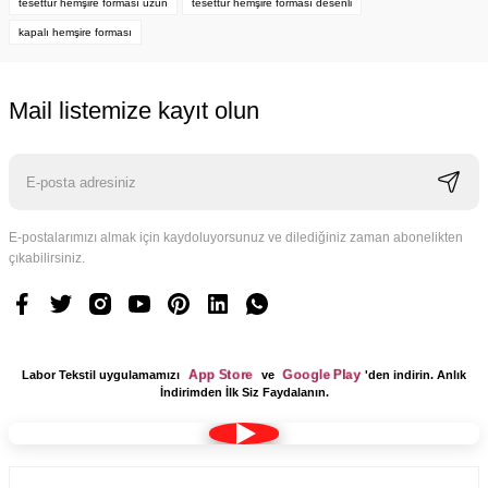
tesettür hemşire forması uzun
tesettür hemşire forması desenli
kapalı hemşire forması
Mail listemize kayıt olun
E-postalarımızı almak için kaydoluyorsunuz ve dilediğiniz zaman abonelikten
çıkabilirsiniz.
App Store
Google Play
Labor Tekstil uygulamamızı
ve
'den indirin. Anlık
İndirimden İlk Siz Faydalanın.
Kumaş Bone Tesettür Model Lacivert Renk Terikoton