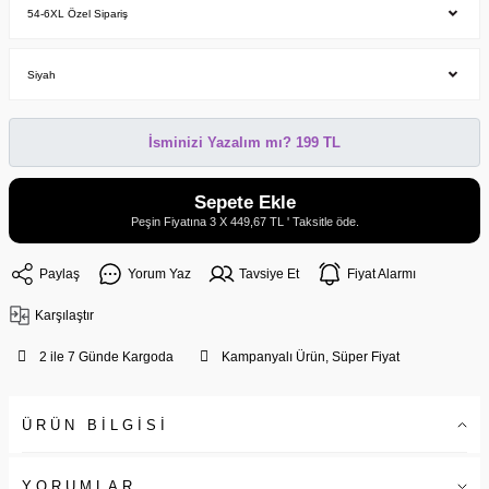
İsminizi Yazalım mı? 199 TL
Sepete Ekle
Peşin Fiyatına 3 X 449,67 TL ' Taksitle öde.
Paylaş
Yorum Yaz
Tavsiye Et
Fiyat Alarmı
Karşılaştır
2 ile 7 Günde Kargoda
Kampanyalı Ürün, Süper Fiyat
ÜRÜN BİLGİSİ
YORUMLAR