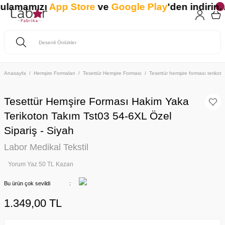
ulamamızı
App Store
ve
Google Play
'den indirin. A
Anasayfa
Hemşire Formaları
Tesettür Hemşire Forması
Tesettür hemşire forması teriko
Tesettür Hemşire Forması Hakim Yaka
Terikoton Takım Tst03 54-6XL Özel
Sipariş - Siyah
Labor Medikal Tekstil
Yorum Yaz 50 TL Kazan
Bu ürün çok sevildi
1.349,00 TL