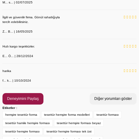
M... s... | 02/07/2025
İlgili ve güvenilir firma. Gönül rahatlığıyla
tercih edebilirsiniz.
Z... B... | 16/05/2025
Hızlı kargo teşekkürler.
E... Ö... | 28/12/2024
YENİ ÜRÜN
Önlük, Scrubs ve Bone İsim Nakış İşleme | İsim Yazdırmak İstiyor 
Labor Medikal Tekstil
harika
f... k... | 10/10/2024
199,00 TL
Deneyimini Paylaş
Diğer yorumları göster
Etiketler :
hemşire tesettür forma
tesettür hemşire forma modelleri
tesettür forması
tesettür hamile hemşire forması
tesettür hemşire forması beyaz
tesettür hemşire forması
tesettür hemşire forması tek üst