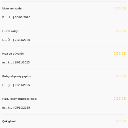
Memnun kaldım
E... U... | 30/03/2026
Güzel kolay
E... Ü... | 22/11/2025
Hızlı ve güvenilir
m... k... | 18/11/2025
Kolay alışveriş yaptım
S... Ş... | 05/11/2025
Hızlı, kolay erişilebilir, akılcı
m... k... | 05/10/2025
Çok güzel