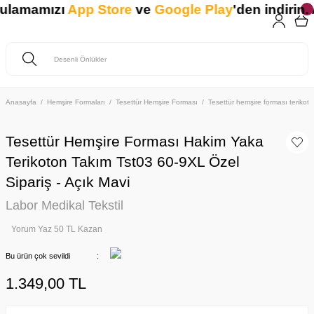
ulamamızı
App Store
ve
Google Play
'den indirin. A
Anasayfa
Hemşire Formaları
Tesettür Hemşire Forması
Tesettür hemşire forması teriko
Tesettür Hemşire Forması Hakim Yaka
Terikoton Takım Tst03 60-9XL Özel
Sipariş - Açık Mavi
Labor Medikal Tekstil
Yorum Yaz 50 TL Kazan
Bu ürün çok sevildi
1.349,00 TL