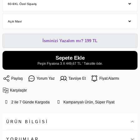
İsminizi Yazalım mı? 199 TL
Sepete Ekle
Peşin Fiyatına 3 X 449,67 TL ' Taksitle öde.
Paylaş
Yorum Yaz
Tavsiye Et
Fiyat Alarmı
Karşılaştır
2 ile 7 Günde Kargoda
Kampanyalı Ürün, Süper Fiyat
ÜRÜN BİLGİSİ
YORUMLAR