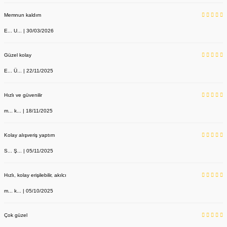
Memnun kaldım
E... U... | 30/03/2026
Güzel kolay
E... Ü... | 22/11/2025
Hızlı ve güvenilir
m... k... | 18/11/2025
Kolay alışveriş yaptım
S... Ş... | 05/11/2025
Hızlı, kolay erişilebilir, akılcı
m... k... | 05/10/2025
Çok güzel