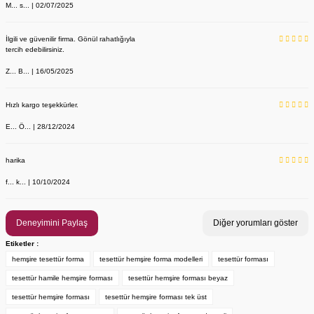
M... s... | 02/07/2025
İlgili ve güvenilir firma. Gönül rahatlığıyla
tercih edebilirsiniz.
Z... B... | 16/05/2025
Hızlı kargo teşekkürler.
E... Ö... | 28/12/2024
YENİ ÜRÜN
Önlük, Scrubs ve Bone İsim Nakış İşleme | İsim Yazdırmak İstiyor 
Labor Medikal Tekstil
harika
f... k... | 10/10/2024
199,00 TL
Deneyimini Paylaş
Diğer yorumları göster
Etiketler :
hemşire tesettür forma
tesettür hemşire forma modelleri
tesettür forması
tesettür hamile hemşire forması
tesettür hemşire forması beyaz
tesettür hemşire forması
tesettür hemşire forması tek üst