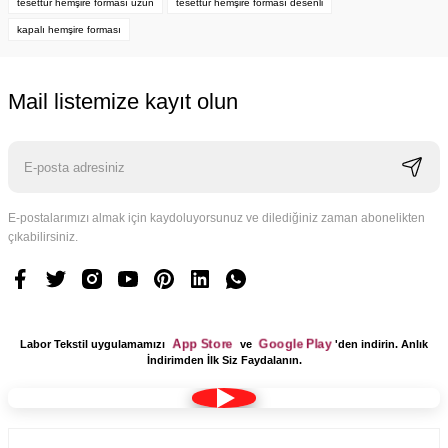
tesettür hemşire forması uzun
tesettür hemşire forması desenli
kapalı hemşire forması
Mail listemize kayıt olun
E-postalarımızı almak için kaydoluyorsunuz ve dilediğiniz zaman abonelikten
çıkabilirsiniz.
App Store
Google Play
Labor Tekstil uygulamamızı
ve
'den indirin. Anlık
İndirimden İlk Siz Faydalanın.
Kumaş Bone Tesettür Model Lacivert Renk Terikoton