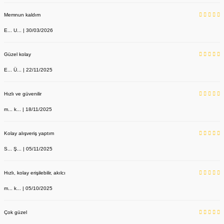
Memnun kaldım
E... U... | 30/03/2026
Güzel kolay
E... Ü... | 22/11/2025
Hızlı ve güvenilir
m... k... | 18/11/2025
Kolay alışveriş yaptım
S... Ş... | 05/11/2025
Hızlı, kolay erişilebilir, akılcı
m... k... | 05/10/2025
Çok güzel