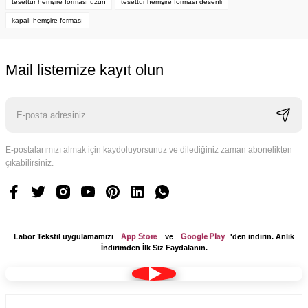
tesettür hemşire forması uzun
tesettür hemşire forması desenli
kapalı hemşire forması
Mail listemize kayıt olun
E-postalarımızı almak için kaydoluyorsunuz ve dilediğiniz zaman abonelikten
çıkabilirsiniz.
App Store
Google Play
Labor Tekstil uygulamamızı
ve
'den indirin. Anlık
İndirimden İlk Siz Faydalanın.
Kumaş Bone Tesettür Model Lacivert Renk Terikoton