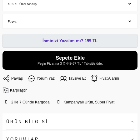
İsminizi Yazalım mı? 199 TL
Sepete Ekle
Peşin Fiyatına 3 X 449,67 TL ' Taksitle öde.
Paylaş
Yorum Yaz
Tavsiye Et
Fiyat Alarmı
Karşılaştır
2 ile 7 Günde Kargoda
Kampanyalı Ürün, Süper Fiyat
ÜRÜN BİLGİSİ
YORUMLAR