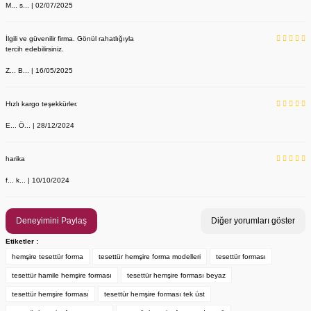
M... s... | 02/07/2025
İlgili ve güvenilir firma. Gönül rahatlığıyla
tercih edebilirsiniz.
Z... B... | 16/05/2025
Hızlı kargo teşekkürler.
E... Ö... | 28/12/2024
YENİ ÜRÜN
Önlük, Scrubs ve Bone İsim Nakış İşleme | İsim Yazdırmak İstiyor 
Labor Medikal Tekstil
harika
f... k... | 10/10/2024
199,00 TL
Deneyimini Paylaş
Diğer yorumları göster
Etiketler :
hemşire tesettür forma
tesettür hemşire forma modelleri
tesettür forması
tesettür hamile hemşire forması
tesettür hemşire forması beyaz
tesettür hemşire forması
tesettür hemşire forması tek üst