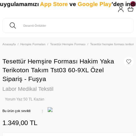
 uygulamamızı
App Store
ve
Google Play
'den indiri
Anasayfa
Hemşire Formaları
Tesettür Hemşire Forması
Tesettür hemşire forması teriko
Tesettür Hemşire Forması Hakim Yaka
Terikoton Takım Tst03 60-9XL Özel
Sipariş - Fuşya
Labor Medikal Tekstil
Yorum Yaz 50 TL Kazan
Bu ürün çok sevildi
1.349,00 TL