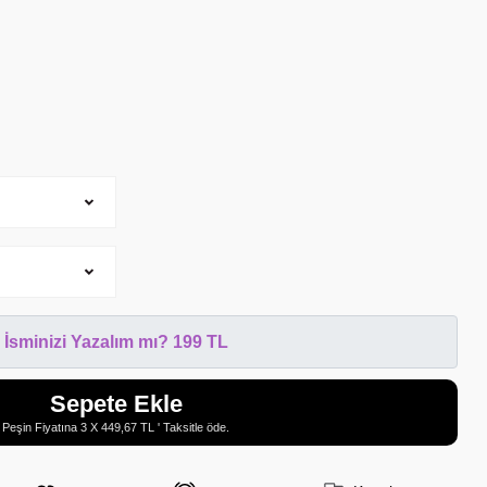
İsminizi Yazalım mı? 199 TL
Sepete Ekle
Peşin Fiyatına 3 X 449,67 TL ' Taksitle öde.