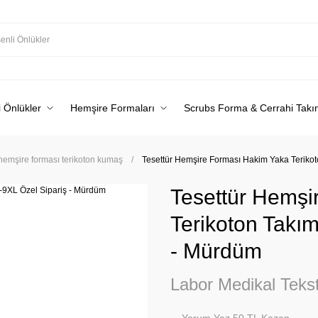
 Önlükler
Hemşire Formaları
Scrubs Forma & Cerrahi Takı
 hemşire forması terikoton kumaş
Tesettür Hemşire Forması Hakim Yaka Terikot
Tesettür Hemşi
Terikoton Takım
- Mürdüm
Labor Medikal Tekst