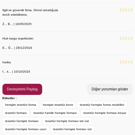
İlgili ve güvenilir firma. Gönül rahatlığıyla
tercih edebilirsiniz.
Z... B... | 16/05/2025
Hızlı kargo teşekkürler.
E... Ö... | 28/12/2024
YENİ ÜRÜN
Önlük, Scrubs ve Bone İsim Nakış İşleme | İsim Yazdırmak İstiyor 
Labor Medikal Tekstil
harika
f... k... | 10/10/2024
199,00 TL
Deneyimini Paylaş
Diğer yorumları göster
Etiketler :
hemşire tesettür forma
hemşire tesettür bone
tesettür hemşire forma modelleri
tesettür forması
tesettür hamile hemşire forması
tesettür hemşire forması beyaz
tesettür hemşire forması
tesettür hemşire forması tek üst
tesettür hemşire forması uzun
tesettür hemşire forması üst