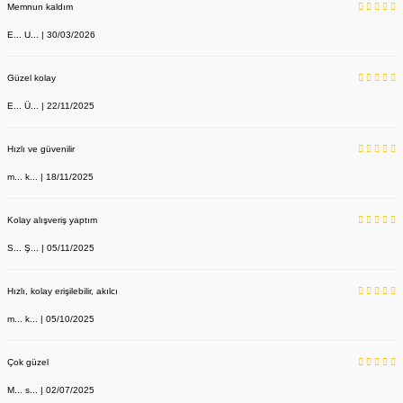
Memnun kaldım
E... U... | 30/03/2026
Güzel kolay
E... Ü... | 22/11/2025
Hızlı ve güvenilir
m... k... | 18/11/2025
Kolay alışveriş yaptım
S... Ş... | 05/11/2025
Hızlı, kolay erişilebilir, akılcı
m... k... | 05/10/2025
Çok güzel
M... s... | 02/07/2025