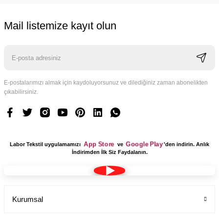
Mail listemize kayıt olun
E-postalarımızı almak için kaydoluyorsunuz ve dilediğiniz zaman abonelikten
çıkabilirsiniz.
App Store
Google Play
Labor Tekstil uygulamamızı
ve
'den indirin. Anlık
İndirimden İlk Siz Faydalanın.
Kurumsal
Tesettür Cerrahi Bone Terikoton Kumaş Yeni Model
Labor Medikal Tekstil