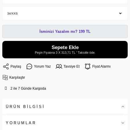
İsminizi Yazalım mı? 199 TL
Sepete Ekle
Peşin Fiyatına 3 X 313,71 TL ' Taksitle öde.
Paylaş
Yorum Yaz
Tavsiye Et
Fiyat Alarmı
Karşılaştır
2 ile 7 Günde Kargoda
ÜRÜN BİLGİSİ
YORUMLAR