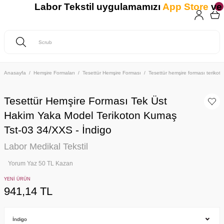
Labor Tekstil uygulamamızı
App Store
ve
G
Anasayfa
Hemşire Formaları
Tesettür Hemşire Forması
Tesettür hemşire forması teriko
Tesettür Hemşire Forması Tek Üst
Hakim Yaka Model Terikoton Kumaş
Tst-03 34/XXS - İndigo
Labor Medikal Tekstil
Yorum Yaz 50 TL Kazan
YENİ ÜRÜN
941,14 TL