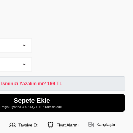
İsminizi Yazalım mı? 199 TL
Sepete Ekle
Peşin Fiyatına 3 X 313,71 TL ' Taksitle öde.
Karşılaştır
Tavsiye Et
Fiyat Alarmı