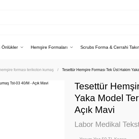
 Önlükler
Hemşire Formaları
Scrubs Forma & Cerrahi Takı
 hemşire forması terikoton kumaş
Tesettür Hemşire Forması Tek Üst Hakim Yaka
Tesettür Hemşi
Yaka Model Ter
Açık Mavi
Labor Medikal Tekst