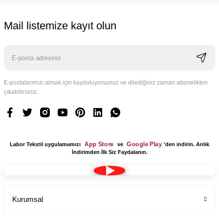
Mail listemize kayıt olun
E-postalarımızı almak için kaydoluyorsunuz ve dilediğiniz zaman abonelikten
çıkabilirsiniz.
App Store
Google Play
Labor Tekstil uygulamamızı
ve
'den indirin. Anlık
İndirimden İlk Siz Faydalanın.
Kurumsal
Tesettür Cerrahi Bone Terikoton Kumaş Yeni Model
Labor Medikal Tekstil