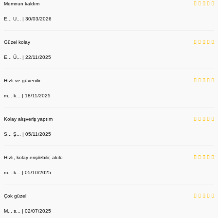
Memnun kaldım
E... U... | 30/03/2026
Güzel kolay
E... Ü... | 22/11/2025
Hızlı ve güvenilir
m... k... | 18/11/2025
Kolay alışveriş yaptım
S... Ş... | 05/11/2025
Hızlı, kolay erişilebilir, akılcı
m... k... | 05/10/2025
Çok güzel
M... s... | 02/07/2025