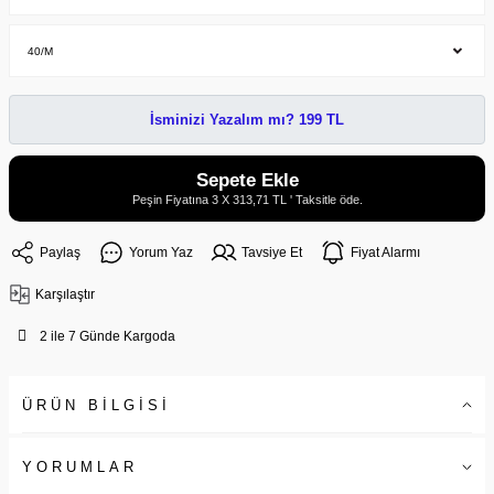
İsminizi Yazalım mı? 199 TL
Sepete Ekle
Peşin Fiyatına 3 X 313,71 TL ' Taksitle öde.
Paylaş
Yorum Yaz
Tavsiye Et
Fiyat Alarmı
Karşılaştır
2 ile 7 Günde Kargoda
ÜRÜN BİLGİSİ
YORUMLAR