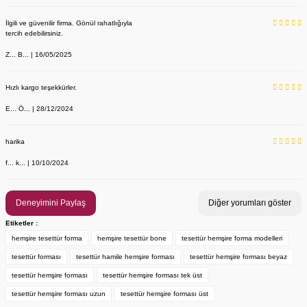
İlgili ve güvenilir firma. Gönül rahatlığıyla
tercih edebilirsiniz.
Z... B... | 16/05/2025
Hızlı kargo teşekkürler.
E... Ö... | 28/12/2024
YENİ ÜRÜN
Önlük, Scrubs ve Bone İsim Nakış İşleme | İsim Yazdırmak İstiyor 
Labor Medikal Tekstil
harika
f... k... | 10/10/2024
199,00 TL
Deneyimini Paylaş
Diğer yorumları göster
Etiketler :
hemşire tesettür forma
hemşire tesettür bone
tesettür hemşire forma modelleri
tesettür forması
tesettür hamile hemşire forması
tesettür hemşire forması beyaz
tesettür hemşire forması
tesettür hemşire forması tek üst
tesettür hemşire forması uzun
tesettür hemşire forması üst