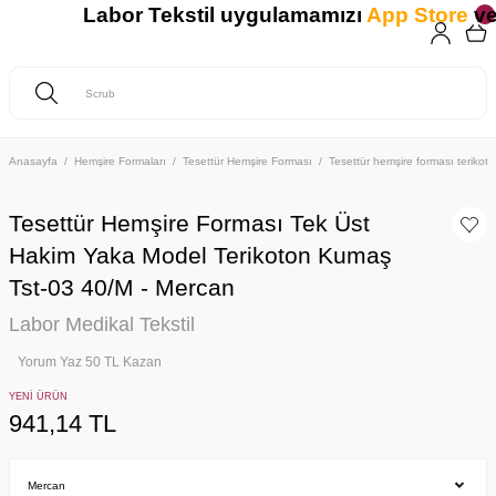
Labor Tekstil uygulamamızı
App Store
ve
Anasayfa
Hemşire Formaları
Tesettür Hemşire Forması
Tesettür hemşire forması teriko
Tesettür Hemşire Forması Tek Üst
Hakim Yaka Model Terikoton Kumaş
Tst-03 40/M - Mercan
Labor Medikal Tekstil
Yorum Yaz 50 TL Kazan
YENİ ÜRÜN
941,14 TL