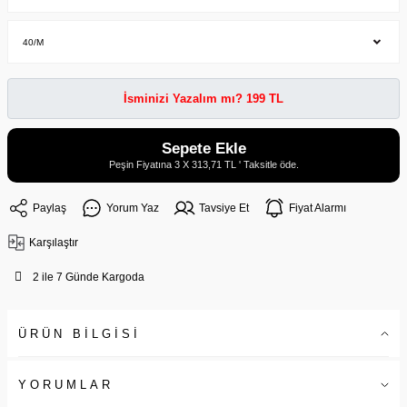
İsminizi Yazalım mı? 199 TL
Sepete Ekle
Peşin Fiyatına 3 X 313,71 TL ' Taksitle öde.
Paylaş
Yorum Yaz
Tavsiye Et
Fiyat Alarmı
Karşılaştır
2 ile 7 Günde Kargoda
ÜRÜN BİLGİSİ
YORUMLAR