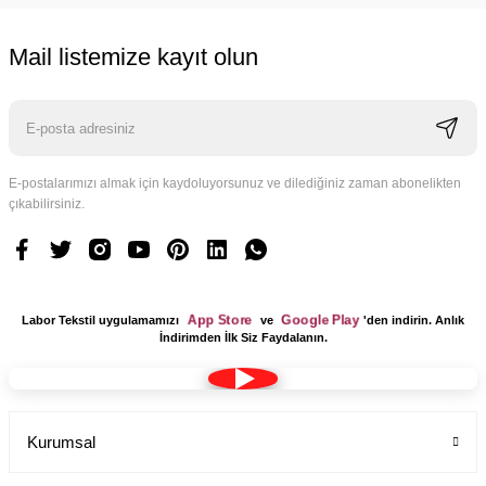
Mail listemize kayıt olun
E-postalarımızı almak için kaydoluyorsunuz ve dilediğiniz zaman abonelikten
çıkabilirsiniz.
App Store
Google Play
Labor Tekstil uygulamamızı
ve
'den indirin. Anlık
İndirimden İlk Siz Faydalanın.
Kurumsal
Tesettür Cerrahi Bone Terikoton Kumaş Yeni Model
Labor Medikal Tekstil