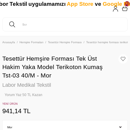
 Tekstil uygulamamızı
App Store
ve
Google Play
'
Anasayfa
Hemşire Formaları
Tesettür Hemşire Forması
Tesettür hemşire forması teriko
Tesettür Hemşire Forması Tek Üst
Hakim Yaka Model Terikoton Kumaş
Tst-03 40/M - Mor
Labor Medikal Tekstil
Yorum Yaz 50 TL Kazan
YENİ ÜRÜN
941,14 TL