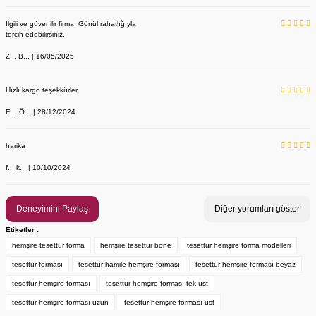
İlgili ve güvenilir firma. Gönül rahatlığıyla
tercih edebilirsiniz.
Z... B... | 16/05/2025
Hızlı kargo teşekkürler.
E... Ö... | 28/12/2024
YENİ ÜRÜN
Önlük, Scrubs ve Bone İsim Nakış İşleme | İsim Yazdırmak İstiyor 
Labor Medikal Tekstil
harika
f... k... | 10/10/2024
199,00 TL
Deneyimini Paylaş
Diğer yorumları göster
Etiketler :
hemşire tesettür forma
hemşire tesettür bone
tesettür hemşire forma modelleri
tesettür forması
tesettür hamile hemşire forması
tesettür hemşire forması beyaz
tesettür hemşire forması
tesettür hemşire forması tek üst
tesettür hemşire forması uzun
tesettür hemşire forması üst