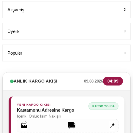
Alışveriş
199,00 TL
Üyelik
Popüler
ANLIK KARGO AKIŞI
04:09
09.08.2026
YENİ KARGO ÇIKIŞI
KARGO YOLDA
Kastamonu Adresine Kargo
İçerik: Önlük İsim Nakışlı
🚚
🏭
📍