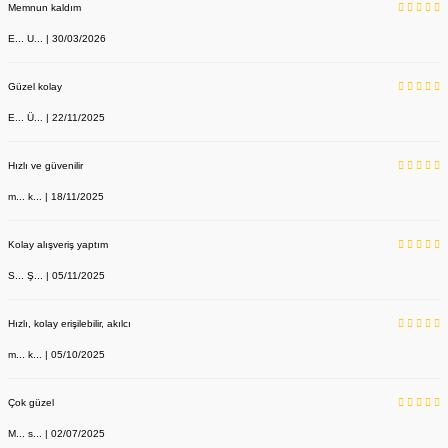
Memnun kaldım
E... U... | 30/03/2026
Güzel kolay
E... Ü... | 22/11/2025
Hızlı ve güvenilir
m... k... | 18/11/2025
Kolay alışveriş yaptım
S... Ş... | 05/11/2025
Hızlı, kolay erişilebilir, akılcı
m... k... | 05/10/2025
Çok güzel
M... s... | 02/07/2025