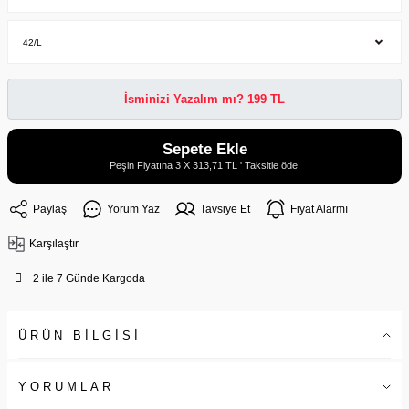
İsminizi Yazalım mı? 199 TL
Sepete Ekle
Peşin Fiyatına 3 X 313,71 TL ' Taksitle öde.
Paylaş
Yorum Yaz
Tavsiye Et
Fiyat Alarmı
Karşılaştır
2 ile 7 Günde Kargoda
ÜRÜN BİLGİSİ
YORUMLAR