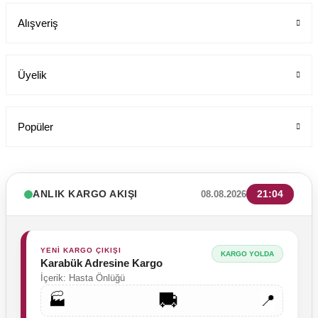
Alışveriş
199,00 TL
Üyelik
Popüler
ANLIK KARGO AKIŞI
21:04
08.08.2026
YENİ KARGO ÇIKIŞI
KARGO YOLDA
Karabük Adresine Kargo
İçerik: Hasta Önlüğü
🚚
🏭
📍