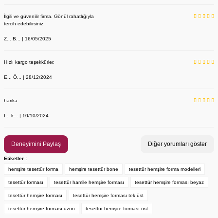
İlgili ve güvenilir firma. Gönül rahatlığıyla
tercih edebilirsiniz.
Z... B... | 16/05/2025
Hızlı kargo teşekkürler.
E... Ö... | 28/12/2024
YENİ ÜRÜN
Önlük, Scrubs ve Bone İsim Nakış İşleme | İsim Yazdırmak İstiyor 
Labor Medikal Tekstil
harika
f... k... | 10/10/2024
199,00 TL
Deneyimini Paylaş
Diğer yorumları göster
Etiketler :
hemşire tesettür forma
hemşire tesettür bone
tesettür hemşire forma modelleri
tesettür forması
tesettür hamile hemşire forması
tesettür hemşire forması beyaz
tesettür hemşire forması
tesettür hemşire forması tek üst
tesettür hemşire forması uzun
tesettür hemşire forması üst