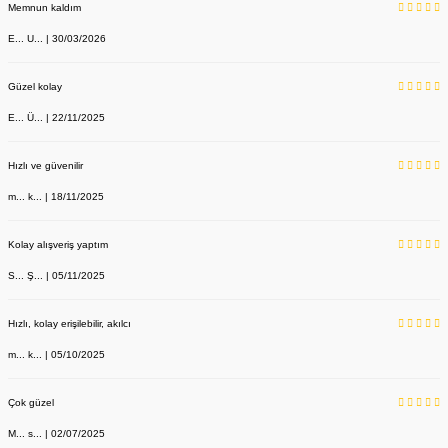
Memnun kaldım
E... U... | 30/03/2026
Güzel kolay
E... Ü... | 22/11/2025
Hızlı ve güvenilir
m... k... | 18/11/2025
Kolay alışveriş yaptım
S... Ş... | 05/11/2025
Hızlı, kolay erişilebilir, akılcı
m... k... | 05/10/2025
Çok güzel
M... s... | 02/07/2025