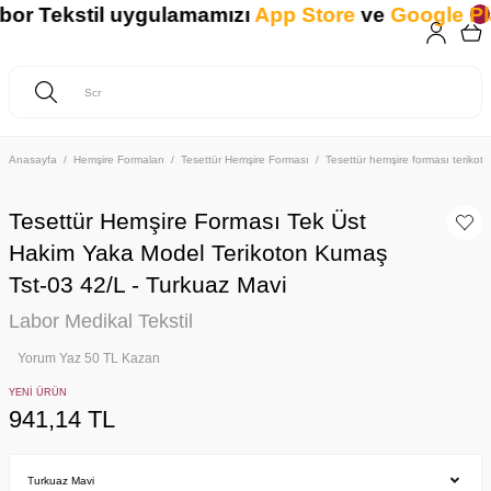
 Tekstil uygulamamızı
App Store
ve
Google Play
Anasayfa
Hemşire Formaları
Tesettür Hemşire Forması
Tesettür hemşire forması teriko
Tesettür Hemşire Forması Tek Üst
Hakim Yaka Model Terikoton Kumaş
Tst-03 42/L - Turkuaz Mavi
Labor Medikal Tekstil
Yorum Yaz 50 TL Kazan
YENİ ÜRÜN
941,14 TL