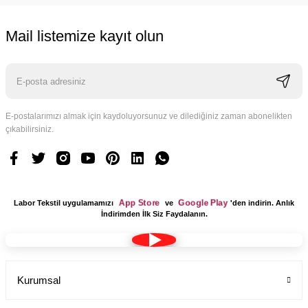
Mail listemize kayıt olun
E-postalarımızı almak için kaydoluyorsunuz ve dilediğiniz zaman abonelikten
çıkabilirsiniz.
App Store
Google Play
Labor Tekstil uygulamamızı
ve
'den indirin. Anlık
İndirimden İlk Siz Faydalanın.
Kurumsal
Tesettür Cerrahi Bone Terikoton Kumaş Yeni Model
Labor Medikal Tekstil