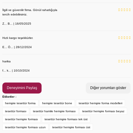
İlgili ve güvenilir firma. Gönül rahatlığıyla
tercih edebilirsiniz.
Z... B... | 16/05/2025
Hızlı kargo teşekkürler.
E... Ö... | 28/12/2024
YENİ ÜRÜN
Önlük, Scrubs ve Bone İsim Nakış İşleme | İsim Yazdırmak İstiyor 
Labor Medikal Tekstil
harika
f... k... | 10/10/2024
199,00 TL
Deneyimini Paylaş
Diğer yorumları göster
Etiketler :
hemşire tesettür forma
hemşire tesettür bone
tesettür hemşire forma modelleri
tesettür forması
tesettür hamile hemşire forması
tesettür hemşire forması beyaz
tesettür hemşire forması
tesettür hemşire forması tek üst
tesettür hemşire forması uzun
tesettür hemşire forması üst