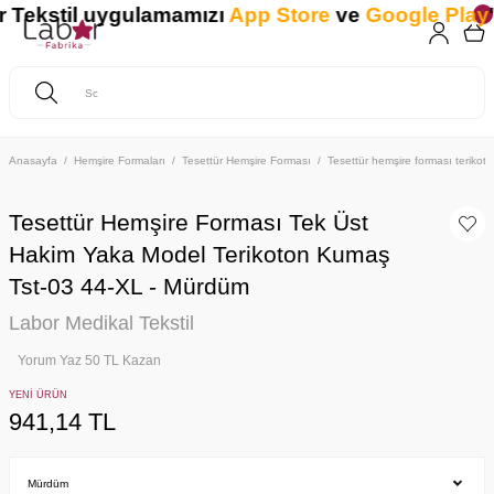
Tekstil uygulamamızı
App Store
ve
Google Play
'd
Anasayfa
Hemşire Formaları
Tesettür Hemşire Forması
Tesettür hemşire forması teriko
Tesettür Hemşire Forması Tek Üst
Hakim Yaka Model Terikoton Kumaş
Tst-03 44-XL - Mürdüm
Labor Medikal Tekstil
Yorum Yaz 50 TL Kazan
YENİ ÜRÜN
941,14 TL