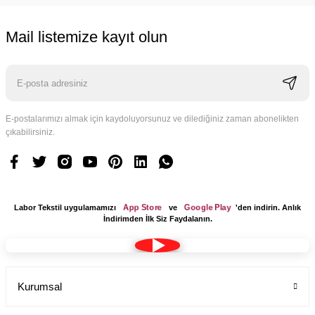
Mail listemize kayıt olun
E-postalarımızı almak için kaydoluyorsunuz ve dilediğiniz zaman abonelikten
çıkabilirsiniz.
App Store
Google Play
Labor Tekstil uygulamamızı
ve
'den indirin. Anlık
İndirimden İlk Siz Faydalanın.
Kurumsal
Tesettür Cerrahi Bone Terikoton Kumaş Yeni Model
Labor Medikal Tekstil