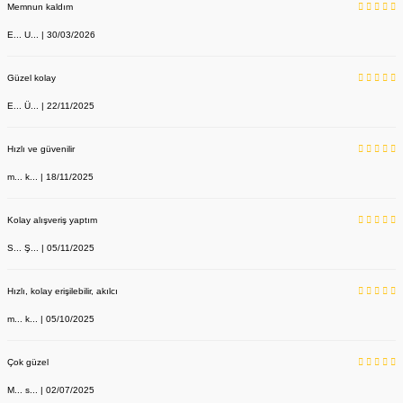
Memnun kaldım
E... U... | 30/03/2026
Güzel kolay
E... Ü... | 22/11/2025
Hızlı ve güvenilir
m... k... | 18/11/2025
Kolay alışveriş yaptım
S... Ş... | 05/11/2025
Hızlı, kolay erişilebilir, akılcı
m... k... | 05/10/2025
Çok güzel
M... s... | 02/07/2025