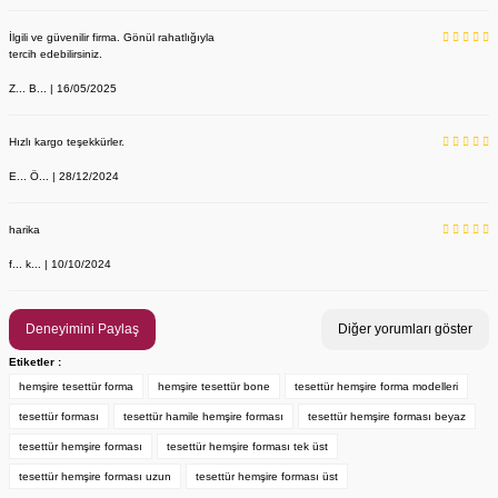
İlgili ve güvenilir firma. Gönül rahatlığıyla
tercih edebilirsiniz.
Z... B... | 16/05/2025
Hızlı kargo teşekkürler.
E... Ö... | 28/12/2024
YENİ ÜRÜN
Önlük, Scrubs ve Bone İsim Nakış İşleme | İsim Yazdırmak İstiyor 
Labor Medikal Tekstil
harika
f... k... | 10/10/2024
199,00 TL
Deneyimini Paylaş
Diğer yorumları göster
Etiketler :
hemşire tesettür forma
hemşire tesettür bone
tesettür hemşire forma modelleri
tesettür forması
tesettür hamile hemşire forması
tesettür hemşire forması beyaz
tesettür hemşire forması
tesettür hemşire forması tek üst
tesettür hemşire forması uzun
tesettür hemşire forması üst