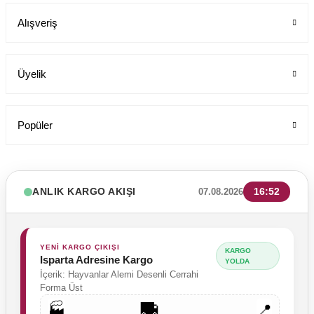
Alışveriş
199,00 TL
Üyelik
Popüler
ANLIK KARGO AKIŞI
16:52
07.08.2026
YENİ KARGO ÇIKIŞI
KARGO
Isparta Adresine Kargo
YOLDA
İçerik: Hayvanlar Alemi Desenli Cerrahi
Forma Üst
🚚
🏭
📍