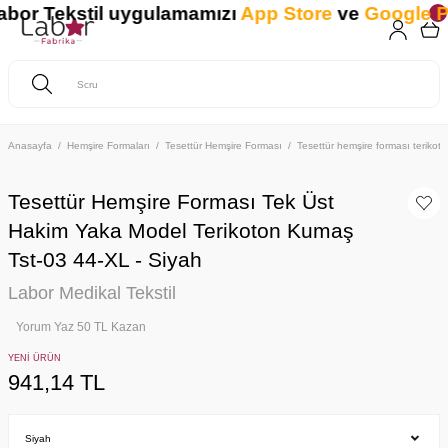
r Tekstil uygulamamızı
App Store
ve
Google Pla
Anasayfa
Hemşire Formaları
Tesettür Hemşire Forması
Tesettür hemşire forması teriko
Tesettür Hemşire Forması Tek Üst
Hakim Yaka Model Terikoton Kumaş
Tst-03 44-XL - Siyah
Labor Medikal Tekstil
Yorum Yaz 50 TL Kazan
YENİ ÜRÜN
941,14 TL