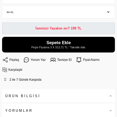
İsminizi Yazalım mı? 199 TL
Sepete Ekle
Peşin Fiyatına 3 X 313,71 TL ' Taksitle öde.
Paylaş
Yorum Yaz
Tavsiye Et
Fiyat Alarmı
Karşılaştır
2 ile 7 Günde Kargoda
ÜRÜN BİLGİSİ
YORUMLAR