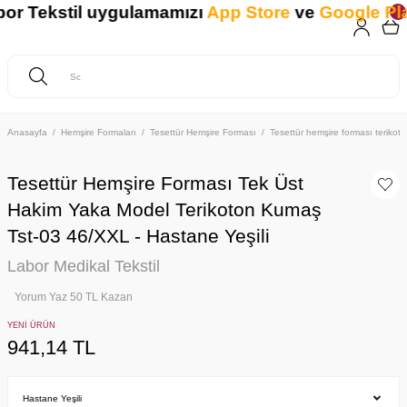
r Tekstil uygulamamızı
App Store
ve
Google Play
Anasayfa
Hemşire Formaları
Tesettür Hemşire Forması
Tesettür hemşire forması teriko
Tesettür Hemşire Forması Tek Üst
Hakim Yaka Model Terikoton Kumaş
Tst-03 46/XXL - Hastane Yeşili
Labor Medikal Tekstil
Yorum Yaz 50 TL Kazan
YENİ ÜRÜN
941,14 TL