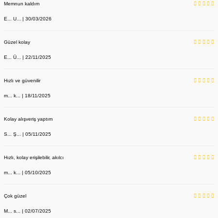
Memnun kaldım
E... U... | 30/03/2026
Güzel kolay
E... Ü... | 22/11/2025
Hızlı ve güvenilir
m... k... | 18/11/2025
Kolay alışveriş yaptım
S... Ş... | 05/11/2025
Hızlı, kolay erişilebilir, akılcı
m... k... | 05/10/2025
Çok güzel
M... s... | 02/07/2025