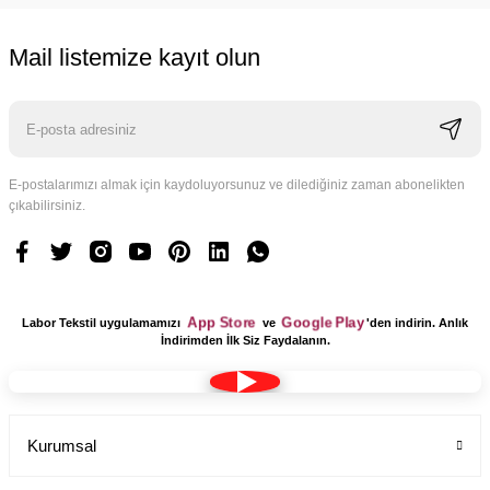
Mail listemize kayıt olun
E-postalarımızı almak için kaydoluyorsunuz ve dilediğiniz zaman abonelikten
çıkabilirsiniz.
App Store
Google Play
Labor Tekstil uygulamamızı
ve
'den indirin. Anlık
İndirimden İlk Siz Faydalanın.
Kurumsal
Tesettür Cerrahi Bone Terikoton Kumaş Yeni Model
Labor Medikal Tekstil