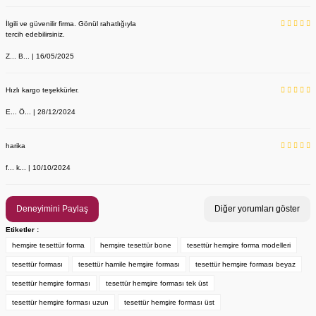
İlgili ve güvenilir firma. Gönül rahatlığıyla
tercih edebilirsiniz.
Z... B... | 16/05/2025
Hızlı kargo teşekkürler.
E... Ö... | 28/12/2024
YENİ ÜRÜN
Önlük, Scrubs ve Bone İsim Nakış İşleme | İsim Yazdırmak İstiyor 
Labor Medikal Tekstil
harika
f... k... | 10/10/2024
199,00 TL
Deneyimini Paylaş
Diğer yorumları göster
Etiketler :
hemşire tesettür forma
hemşire tesettür bone
tesettür hemşire forma modelleri
tesettür forması
tesettür hamile hemşire forması
tesettür hemşire forması beyaz
tesettür hemşire forması
tesettür hemşire forması tek üst
tesettür hemşire forması uzun
tesettür hemşire forması üst