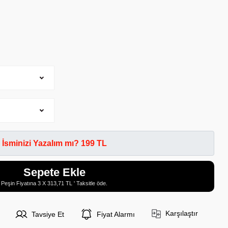
İsminizi Yazalım mı? 199 TL
Sepete Ekle
Peşin Fiyatına 3 X 313,71 TL ' Taksitle öde.
Karşılaştır
Tavsiye Et
Fiyat Alarmı