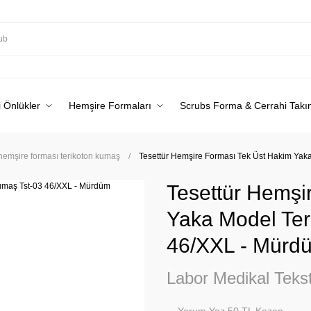
 Önlükler
Hemşire Formaları
Scrubs Forma & Cerrahi Takı
 hemşire forması terikoton kumaş
Tesettür Hemşire Forması Tek Üst Hakim Yak
Tesettür Hemşi
Yaka Model Ter
46/XXL - Mürd
Labor Medikal Tekst