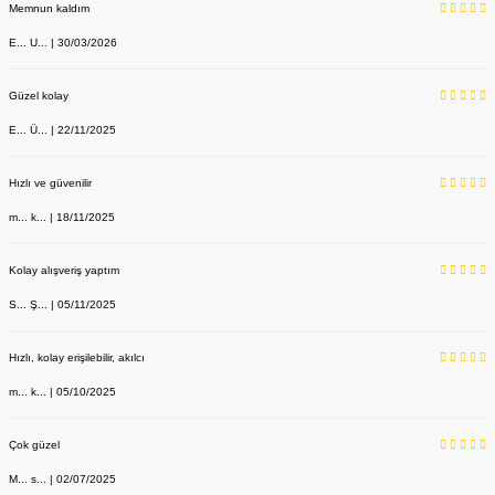
Memnun kaldım
E... U... | 30/03/2026
Güzel kolay
E... Ü... | 22/11/2025
Hızlı ve güvenilir
m... k... | 18/11/2025
Kolay alışveriş yaptım
S... Ş... | 05/11/2025
Hızlı, kolay erişilebilir, akılcı
m... k... | 05/10/2025
Çok güzel
M... s... | 02/07/2025