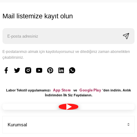
Mail listemize kayıt olun
E-postalarımızı almak için kaydoluyorsunuz ve dilediğiniz zaman abonelikten
çıkabilirsiniz.
App Store
Google Play
Labor Tekstil uygulamamızı
ve
'den indirin. Anlık
İndirimden İlk Siz Faydalanın.
Kurumsal
Tesettür Cerrahi Bone Terikoton Kumaş Yeni Model
Labor Medikal Tekstil