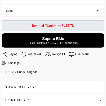
İsminizi Yazalım mı? 199 TL
Sepete Ekle
Peşin Fiyatına 3 X 313,71 TL ' Taksitle öde.
Paylaş
Yorum Yaz
Tavsiye Et
Fiyat Alarmı
Karşılaştır
2 ile 7 Günde Kargoda
ÜRÜN BİLGİSİ
YORUMLAR