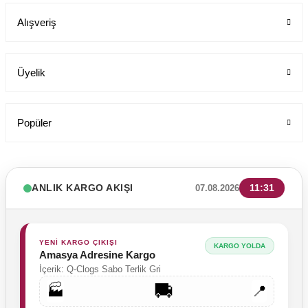
Alışveriş
199,00 TL
Üyelik
Popüler
ANLIK KARGO AKIŞI
11:31
07.08.2026
YENİ KARGO ÇIKIŞI
KARGO YOLDA
Amasya Adresine Kargo
İçerik: Q-Clogs Sabo Terlik Gri
🚚
🏭
📍