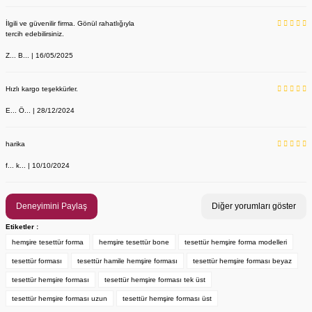
İlgili ve güvenilir firma. Gönül rahatlığıyla
tercih edebilirsiniz.
Z... B... | 16/05/2025
Hızlı kargo teşekkürler.
E... Ö... | 28/12/2024
YENİ ÜRÜN
Önlük, Scrubs ve Bone İsim Nakış İşleme | İsim Yazdırmak İstiyor 
Labor Medikal Tekstil
harika
f... k... | 10/10/2024
199,00 TL
Deneyimini Paylaş
Diğer yorumları göster
Etiketler :
hemşire tesettür forma
hemşire tesettür bone
tesettür hemşire forma modelleri
tesettür forması
tesettür hamile hemşire forması
tesettür hemşire forması beyaz
tesettür hemşire forması
tesettür hemşire forması tek üst
tesettür hemşire forması uzun
tesettür hemşire forması üst