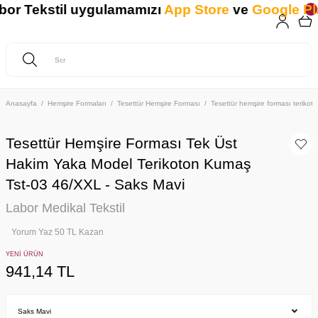
 Tekstil uygulamamızı
App Store
ve
Google Play
Anasayfa
Hemşire Formaları
Tesettür Hemşire Forması
Tesettür hemşire forması teriko
Tesettür Hemşire Forması Tek Üst
Hakim Yaka Model Terikoton Kumaş
Tst-03 46/XXL - Saks Mavi
Labor Medikal Tekstil
Yorum Yaz 50 TL Kazan
YENİ ÜRÜN
941,14 TL