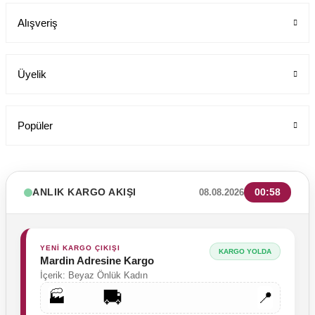
Alışveriş
199,00 TL
Üyelik
Popüler
ANLIK KARGO AKIŞI
00:58
08.08.2026
YENİ KARGO ÇIKIŞI
KARGO YOLDA
Mardin Adresine Kargo
İçerik: Beyaz Önlük Kadın
🚚
🏭
📍