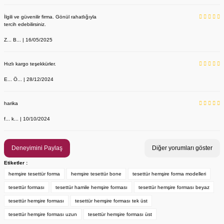
İlgili ve güvenilir firma. Gönül rahatlığıyla
tercih edebilirsiniz.
Z... B... | 16/05/2025
Hızlı kargo teşekkürler.
E... Ö... | 28/12/2024
YENİ ÜRÜN
Önlük, Scrubs ve Bone İsim Nakış İşleme | İsim Yazdırmak İstiyor 
Labor Medikal Tekstil
harika
f... k... | 10/10/2024
199,00 TL
Deneyimini Paylaş
Diğer yorumları göster
Etiketler :
hemşire tesettür forma
hemşire tesettür bone
tesettür hemşire forma modelleri
tesettür forması
tesettür hamile hemşire forması
tesettür hemşire forması beyaz
tesettür hemşire forması
tesettür hemşire forması tek üst
tesettür hemşire forması uzun
tesettür hemşire forması üst