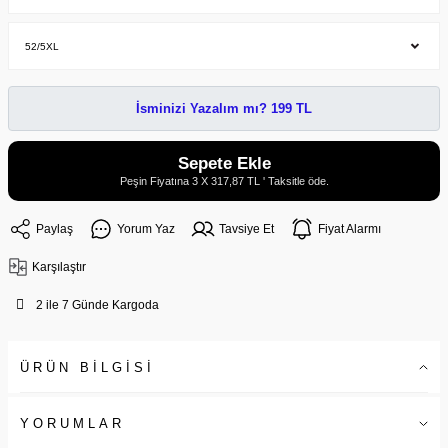
İsminizi Yazalım mı? 199 TL
Sepete Ekle
Peşin Fiyatına 3 X 317,87 TL ' Taksitle öde.
Paylaş
Yorum Yaz
Tavsiye Et
Fiyat Alarmı
Karşılaştır
2 ile 7 Günde Kargoda
ÜRÜN BİLGİSİ
YORUMLAR