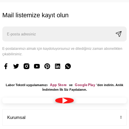
Mail listemize kayıt olun
E-postalarımızı almak için kaydoluyorsunuz ve dilediğiniz zaman abonelikten
çıkabilirsiniz.
App Store
Google Play
Labor Tekstil uygulamamızı
ve
'den indirin. Anlık
İndirimden İlk Siz Faydalanın.
Kurumsal
Tesettür Cerrahi Bone Terikoton Kumaş Yeni Model
Labor Medikal Tekstil