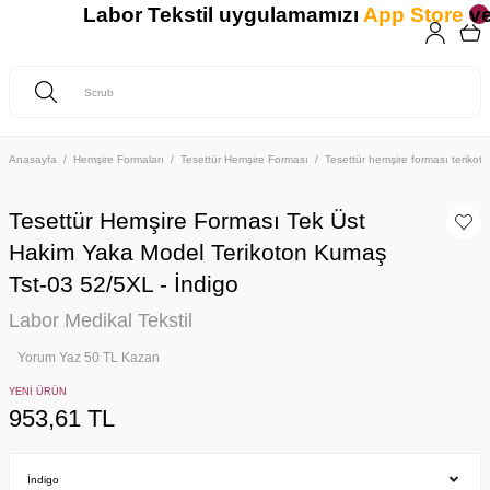
Labor Tekstil uygulamamızı
App Store
ve
Anasayfa
Hemşire Formaları
Tesettür Hemşire Forması
Tesettür hemşire forması teriko
Tesettür Hemşire Forması Tek Üst
Hakim Yaka Model Terikoton Kumaş
Tst-03 52/5XL - İndigo
Labor Medikal Tekstil
Yorum Yaz 50 TL Kazan
YENİ ÜRÜN
953,61 TL