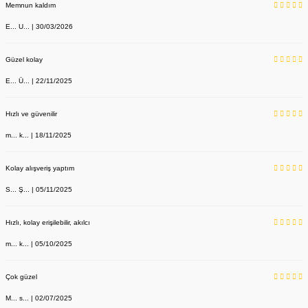
Memnun kaldım
E... U... | 30/03/2026
Güzel kolay
E... Ü... | 22/11/2025
Hızlı ve güvenilir
m... k... | 18/11/2025
Kolay alışveriş yaptım
S... Ş... | 05/11/2025
Hızlı, kolay erişilebilir, akılcı
m... k... | 05/10/2025
Çok güzel
M... s... | 02/07/2025