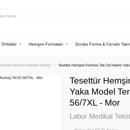
 Önlükler
Hemşire Formaları
Scrubs Forma & Cerrahi Takı
 hemşire forması terikoton kumaş
Tesettür Hemşire Forması Tek Üst Hakim Yaka
Tesettür Hemşi
Yaka Model Ter
56/7XL - Mor
Labor Medikal Tekst