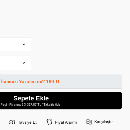
İsminizi Yazalım mı? 199 TL
Sepete Ekle
Peşin Fiyatına 3 X 317,87 TL ' Taksitle öde.
Karşılaştır
Tavsiye Et
Fiyat Alarmı