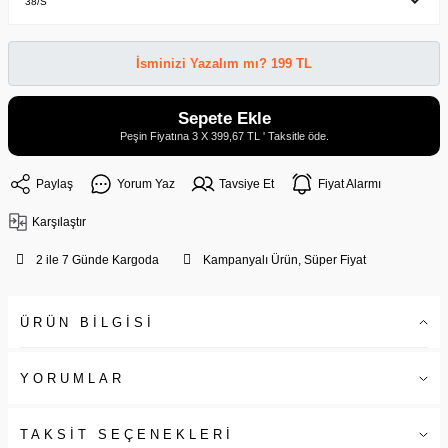
İsminizi Yazalım mı? 199 TL
Sepete Ekle
Peşin Fiyatına 3 X 399,67 TL ' Taksitle öde.
Paylaş
Yorum Yaz
Tavsiye Et
Fiyat Alarmı
Karşılaştır
2 ile 7 Günde Kargoda
Kampanyalı Ürün, Süper Fiyat
ÜRÜN BİLGİSİ
YORUMLAR
TAKSİT SEÇENEKLERİ