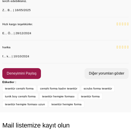
tercih edebilirsiniz.
Z... B... | 16/05/2025
Hızlı kargo teşekkürler.
E... Ö... | 28/12/2024
YENİ ÜRÜN
Önlük, Scrubs ve Bone İsim Nakış İşleme | İsim Yazdırmak İstiyor 
Labor Medikal Tekstil
harika
f... k... | 10/10/2024
199,00 TL
Deneyimini Paylaş
Diğer yorumları göster
Etiketler :
tesettür cerrahi forma
cerrahi forma kadın tesettür
scrubs forma tesettür
tunik boy cerrahi forma
tesettür hemşire forması
tesettür forma
tesettür hemşire forması uzun
tesettür hemşire forma
Mail listemize kayıt olun