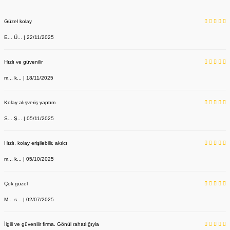
Güzel kolay
E... Ü... | 22/11/2025
Hızlı ve güvenilir
m... k... | 18/11/2025
Kolay alışveriş yaptım
S... Ş... | 05/11/2025
Hızlı, kolay erişilebilir, akılcı
m... k... | 05/10/2025
Çok güzel
M... s... | 02/07/2025
İlgili ve güvenilir firma. Gönül rahatlığıyla