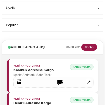
Üyelik
Popüler
ANLIK KARGO AKIŞI
03:46
06.08.2026
YENİ KARGO ÇIKIŞI
KARGO YOLDA
Karabük Adresine Kargo
İçerik: Antistatik Sabo Terlik
🚚
🏭
📍
Tesettür Cerrahi Bone Terikoton Kumaş Yeni Model
Labor Medikal Tekstil
YENİ KARGO ÇIKIŞI
KARGO YOLDA
Denizli Adresine Kargo