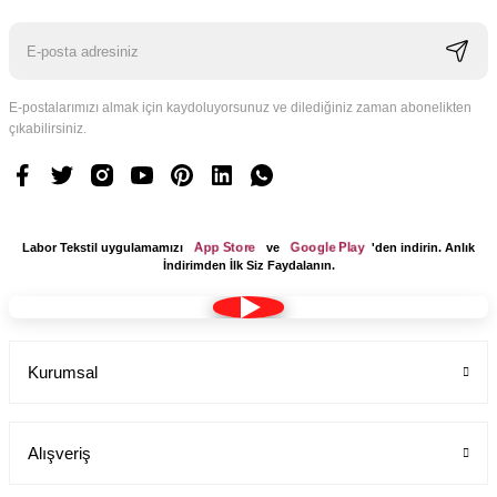
E-postalarımızı almak için kaydoluyorsunuz ve dilediğiniz zaman abonelikten
çıkabilirsiniz.
Logo Tasarım Ücreti 1 Adet
Labor Medikal Tekstil
App Store
Google Play
Labor Tekstil uygulamamızı
ve
'den indirin. Anlık
199,00 TL
İndirimden İlk Siz Faydalanın.
Kurumsal
Alışveriş