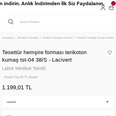
indirin. Anlık İndirimden İlk Siz Faydalanın.
Anasayfa
Hemşire Formaları
Tesettür Hemşire Forması
Tesettür hemşire forması teriko
Tesettür hemşire forması terikoton
kumaş tst-04 38/S - Lacivert
Labor Medikal Tekstil
Yorum Yaz 50 TL Kazan
1.199,01 TL