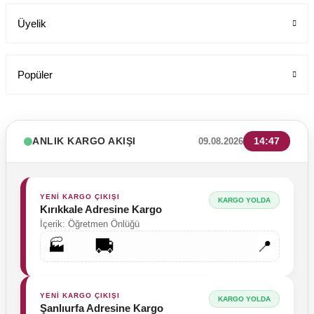
Üyelik
Popüler
ANLIK KARGO AKIŞI
14:47
09.08.2026
YENİ KARGO ÇIKIŞI
KARGO YOLDA
Kırıkkale Adresine Kargo
İçerik: Öğretmen Önlüğü
🚚
🏭
📍
Tesettür Cerrahi Bone Terikoton Kumaş Yeni Model
Labor Medikal Tekstil
YENİ KARGO ÇIKIŞI
KARGO YOLDA
Şanlıurfa Adresine Kargo