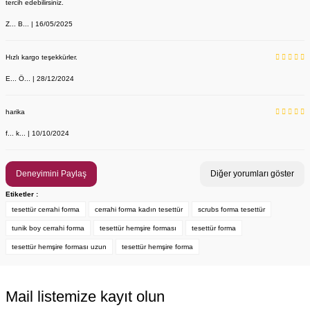
tercih edebilirsiniz.
Z... B... | 16/05/2025
Hızlı kargo teşekkürler.
E... Ö... | 28/12/2024
YENİ ÜRÜN
Önlük, Scrubs ve Bone İsim Nakış İşleme | İsim Yazdırmak İstiyor 
Labor Medikal Tekstil
harika
f... k... | 10/10/2024
199,00 TL
Deneyimini Paylaş
Diğer yorumları göster
Etiketler :
tesettür cerrahi forma
cerrahi forma kadın tesettür
scrubs forma tesettür
tunik boy cerrahi forma
tesettür hemşire forması
tesettür forma
tesettür hemşire forması uzun
tesettür hemşire forma
Mail listemize kayıt olun