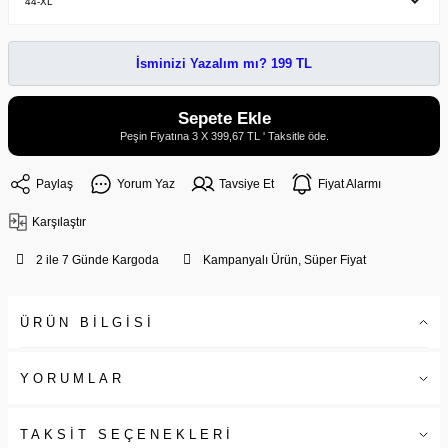
İsminizi Yazalım mı? 199 TL
Sepete Ekle
Peşin Fiyatına 3 X 399,67 TL ' Taksitle öde.
Paylaş
Yorum Yaz
Tavsiye Et
Fiyat Alarmı
Karşılaştır
2 ile 7 Günde Kargoda
Kampanyalı Ürün, Süper Fiyat
ÜRÜN BİLGİSİ
YORUMLAR
TAKSİT SEÇENEKLERİ