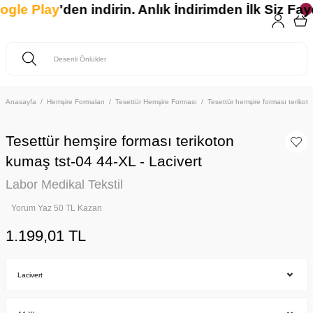
le Play
'den indirin. Anlık İndirimden İlk Siz Fayd
Anasayfa
Hemşire Formaları
Tesettür Hemşire Forması
Tesettür hemşire forması teriko
Tesettür hemşire forması terikoton
kumaş tst-04 44-XL - Lacivert
Labor Medikal Tekstil
Yorum Yaz 50 TL Kazan
1.199,01 TL