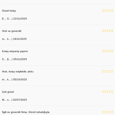
Güzel kolay
E... Ü... | 22/11/2025
Hızlı ve güvenilir
m... k... | 18/11/2025
Kolay alışveriş yaptım
S... Ş... | 05/11/2025
Hızlı, kolay erişilebilir, akılcı
m... k... | 05/10/2025
Çok güzel
M... s... | 02/07/2025
İlgili ve güvenilir firma. Gönül rahatlığıyla