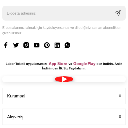
E-postalarımızı almak için kaydoluyorsunuz ve dilediğiniz zaman abonelikten
çıkabilirsiniz.
Logo Tasarım Ücreti 1 Adet
Labor Medikal Tekstil
App Store
Google Play
Labor Tekstil uygulamamızı
ve
'den indirin. Anlık
199,00 TL
İndirimden İlk Siz Faydalanın.
Kurumsal
Alışveriş