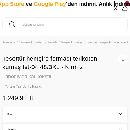
p Store
ve
Google Play
'den indirin. Anlık İndirim
Anasayfa
Hemşire Formaları
Tesettür Hemşire Forması
Tesettür hemşire forması teriko
Tesettür hemşire forması terikoton
kumaş tst-04 48/3XL - Kırmızı
Labor Medikal Tekstil
Yorum Yaz 50 TL Kazan
1.249,93 TL