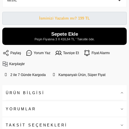
İsminizi Yazalım mı? 199 TL
Sepete Ekle
Peşin Fiyatına 3 X 416,64 TL ' Taksitle öde.
Paylaş
Yorum Yaz
Tavsiye Et
Fiyat Alarmı
Karşılaştır
2 ile 7 Günde Kargoda
Kampanyalı Ürün, Süper Fiyat
ÜRÜN BİLGİSİ
YORUMLAR
TAKSİT SEÇENEKLERİ