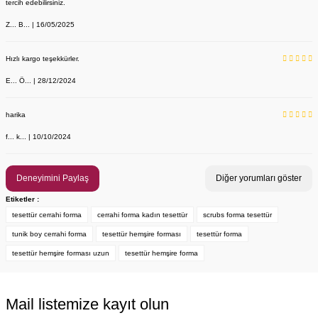
tercih edebilirsiniz.
Z... B... | 16/05/2025
Hızlı kargo teşekkürler.
E... Ö... | 28/12/2024
YENİ ÜRÜN
Önlük, Scrubs ve Bone İsim Nakış İşleme | İsim Yazdırmak İstiyor 
Labor Medikal Tekstil
harika
f... k... | 10/10/2024
199,00 TL
Deneyimini Paylaş
Diğer yorumları göster
Etiketler :
tesettür cerrahi forma
cerrahi forma kadın tesettür
scrubs forma tesettür
tunik boy cerrahi forma
tesettür hemşire forması
tesettür forma
tesettür hemşire forması uzun
tesettür hemşire forma
Mail listemize kayıt olun