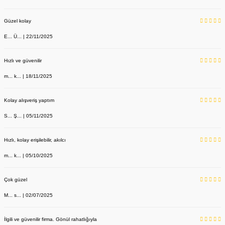
Güzel kolay
E... Ü... | 22/11/2025
Hızlı ve güvenilir
m... k... | 18/11/2025
Kolay alışveriş yaptım
S... Ş... | 05/11/2025
Hızlı, kolay erişilebilir, akılcı
m... k... | 05/10/2025
Çok güzel
M... s... | 02/07/2025
İlgili ve güvenilir firma. Gönül rahatlığıyla