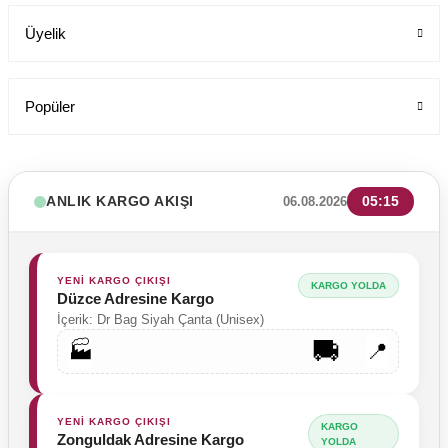
Üyelik
Popüler
ANLIK KARGO AKIŞI
05:15
06.08.2026
YENİ KARGO ÇIKIŞI
KARGO YOLDA
Düzce Adresine Kargo
İçerik: Dr Bag Siyah Çanta (Unisex)
🚚
🏭
📍
Tesettür Cerrahi Bone Terikoton Kumaş Yeni Model
Labor Medikal Tekstil
YENİ KARGO ÇIKIŞI
KARGO
Zonguldak Adresine Kargo
YOLDA