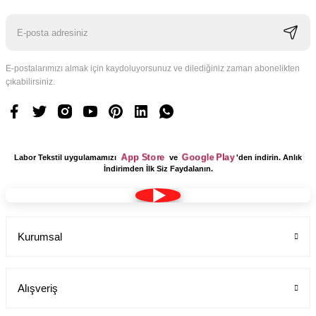
E-postalarımızı almak için kaydoluyorsunuz ve dilediğiniz zaman abonelikten
çıkabilirsiniz.
Logo Tasarım Ücreti 1 Adet
Labor Medikal Tekstil
App Store
Google Play
Labor Tekstil uygulamamızı
ve
'den indirin. Anlık
199,00 TL
İndirimden İlk Siz Faydalanın.
Kurumsal
Alışveriş