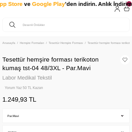
p Store
ve
Google Play
'den indirin. Anlık İndirimd
Anasayfa
Hemşire Formaları
Tesettür Hemşire Forması
Tesettür hemşire forması teriko
Tesettür hemşire forması terikoton
kumaş tst-04 48/3XL - Par.Mavi
Labor Medikal Tekstil
Yorum Yaz 50 TL Kazan
1.249,93 TL