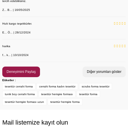
tercih edebilirsiniz.
Z... B... | 16/05/2025
Hızlı kargo teşekkürler.
E... Ö... | 28/12/2024
YENİ ÜRÜN
Önlük, Scrubs ve Bone İsim Nakış İşleme | İsim Yazdırmak İstiyor 
Labor Medikal Tekstil
harika
f... k... | 10/10/2024
199,00 TL
Deneyimini Paylaş
Diğer yorumları göster
Etiketler :
tesettür cerrahi forma
cerrahi forma kadın tesettür
scrubs forma tesettür
tunik boy cerrahi forma
tesettür hemşire forması
tesettür forma
tesettür hemşire forması uzun
tesettür hemşire forma
Mail listemize kayıt olun