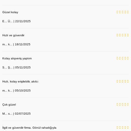
Güzel kolay
E... Ü... | 22/11/2025
Hızlı ve güvenilir
m... k... | 18/11/2025
Kolay alışveriş yaptım
S... Ş... | 05/11/2025
Hızlı, kolay erişilebilir, akılcı
m... k... | 05/10/2025
Çok güzel
M... s... | 02/07/2025
İlgili ve güvenilir firma. Gönül rahatlığıyla