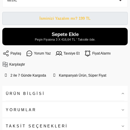
İsminizi Yazalım mı? 199 TL
Sepete Ekle
Peşin Fiyatına 3 X 416,64 TL ' Taksitle öde.
Paylaş
Yorum Yaz
Tavsiye Et
Fiyat Alarmı
Karşılaştır
2 ile 7 Günde Kargoda
Kampanyalı Ürün, Süper Fiyat
ÜRÜN BİLGİSİ
YORUMLAR
TAKSİT SEÇENEKLERİ