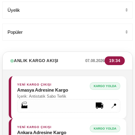
Üyelik
Popüler
ANLIK KARGO AKIŞI
19:34
07.08.2026
YENİ KARGO ÇIKIŞI
KARGO YOLDA
Amasya Adresine Kargo
İçerik: Antistatik Sabo Terlik
🚚
🏭
📍
Tesettür Cerrahi Bone Terikoton Kumaş Yeni Model
Labor Medikal Tekstil
YENİ KARGO ÇIKIŞI
KARGO YOLDA
Ankara Adresine Kargo