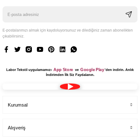
E-postalarımızı almak için kaydoluyorsunuz ve dilediğiniz zaman abonelikten
çıkabilirsiniz.
Logo Tasarım Ücreti 1 Adet
Labor Medikal Tekstil
App Store
Google Play
Labor Tekstil uygulamamızı
ve
'den indirin. Anlık
199,00 TL
İndirimden İlk Siz Faydalanın.
Kurumsal
Alışveriş